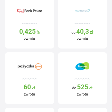
0,425
40,3
%
zł
do
zwrotu
zwrotu
60
525
zł
zł
do
zwrotu
zwrotu