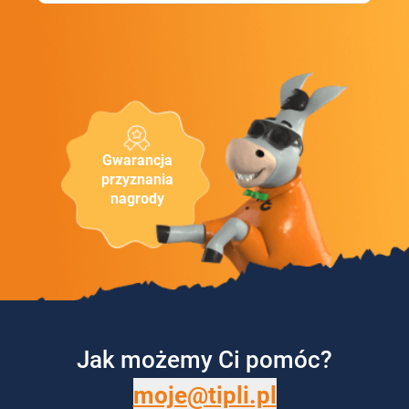
Gwarancja
przyznania
nagrody
Jak możemy Ci pomóc?
moje@tipli.pl