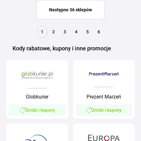
Następne 36 sklepów
1
2
3
4
5
6
Kody rabatowe, kupony i inne promocje
Globkurier
Prezent Marzeń
Zniżki i kupony
Zniżki i kupony