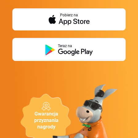
Pobierz na
Teraz na
Gwarancja
przyznania
nagrody