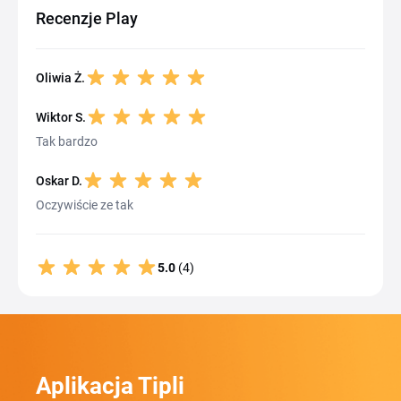
Recenzje Play
Oliwia Ż.
Wiktor S.
Tak bardzo
Oskar D.
Oczywiście ze tak
5.0
(4)
Aplikacja Tipli