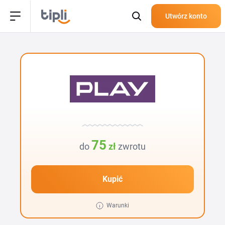
Utwórz konto
75
do
zł
zwrotu
Kupić
Warunki