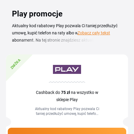
Play promocje
Aktualny kod rabatowy Play pozwala Ci taniej przedłużyć
umowę, kupić telefon na raty albo wybrać nowy
Zobacz cały tekst
abonament. Na tej stronie znajdziesz aktualne kupony
rabatowe Play oraz promocje przygotowane dla nowych i
stałych klientów, w jednym miejscu, gotowe do użycia.
ZNIŻKA
Sprawdzisz tu też kody promocyjne Play na ofertę dla
siebie, propozycje dla przedłużających umowę oraz bieżące
akcje na telefony i pakiety internetu. Aktualny przegląd
kuponów znajdziesz na tej stronie, wybierz ten, który pasuje
do Twojej sytuacji, i przejdź do sklepu, by sfinalizować
Cashback do
75 zł
na wszystko w
zamówienie.
sklepie Play
Aktualny kod rabatowy Play pozwala Ci
taniej przedłużyć umowę, kupić telefon
na raty albo wybrać nowy abonament.
Na tej stronie znajdziesz...