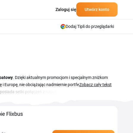
Zaloguj się
Utwórz konto
Dodaj Tipli do przeglądarki
abatowy
. Dzięki aktualnym promocjom i specjalnym zniżkom
 i Europę, nie obciążając nadmiernie portfela. Flixbus to
Zobacz cały tekst
 posiada setki połączeń z największymi miastami w Polsce
zy fotelach i elastyczne opcje rezerwacji to tylko niektóre z
ie Flixbus