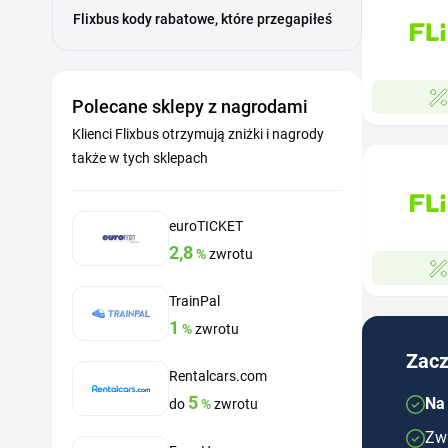
Flixbus kody rabatowe, które przegapiłeś
Polecane sklepy z nagrodami
Klienci Flixbus otrzymują zniżki i nagrody
także w tych sklepach
euroTICKET
2,8
%
zwrotu
TrainPal
1
%
zwrotu
Zacz
Rentalcars.com
5
Na 
do
%
zwrotu
Zwr