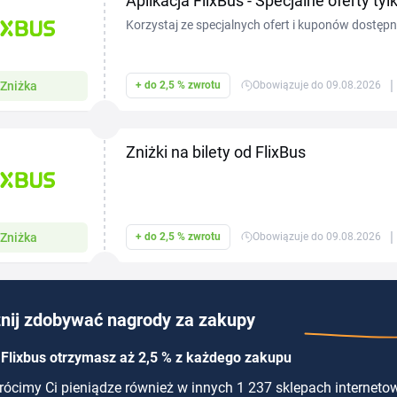
Aplikacja FlixBus - Specjalne oferty tylk
Korzystaj ze specjalnych ofert i kuponów dostępny
FlixBus. Zaoszczędzisz na podróżach!
|
Zniżka
+ do 2,5 % zwrotu
Obowiązuje do 09.08.2026
Zniżki na bilety od FlixBus
|
Zniżka
+ do 2,5 % zwrotu
Obowiązuje do 09.08.2026
nij zdobywać nagrody za zakupy
Flixbus otrzymasz aż 2,5 % z każdego zakupu
ócimy Ci pieniądze również w innych 1 237 sklepach interneto