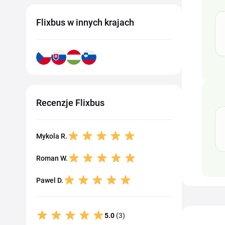
Flixbus w innych krajach
Recenzje Flixbus
Mykola R.
Roman W.
Pawel D.
5.0
(3)