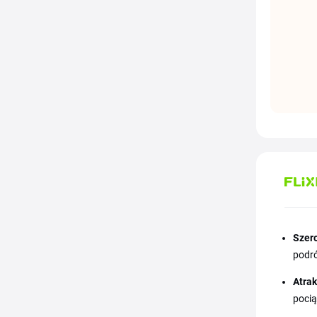
Szer
podró
Atrak
pocią