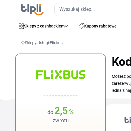
Sklepy z cashbackiem
Kupony rabatowe
Sklepy
Usługi
Flixbus
Kod
Możesz po
zarezerwuj
jedna z na
oraz tysią
zalet, któ
2,5
%
do
zwrotu