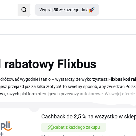
Wygraj
50 zł
każdego dnia
 rabatowy Flixbus
dróżować wygodnie i tanio – wystarczy, że wykorzystasz
Flixbus kod r
esz przejazd już za kilka złotych! To świetny sposób, aby zwiedzać Polskę
jwiększych platform oferujących przewozy autokarowe. W swojej ofercie
ce tras w całej Europie. Nowoczesne autobusy, bezpłatne Wi-Fi, gniazdka pr
re wyróżniają tego przewoźnika na tle konkurencji.
Cashback do
2,5 %
na wszystko w sklep
Rabat z każdego zakupu