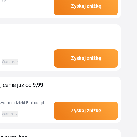
 że
Zyskaj zniżkę
aktualnym promocjom i...
Zyskaj zniżkę
Warunki
j cenie już od
9,99
ystnie dzięki Flixbus.pl.
Zyskaj zniżkę
Warunki