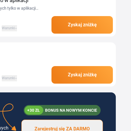
o w aplikacji
ch tylko w aplikacji
Zyskaj zniżkę
Warunki
Zyskaj zniżkę
Warunki
+30 ZŁ
BONUS NA NOWYM KONCIE
wych
Zarejestruj się ZA DARMO