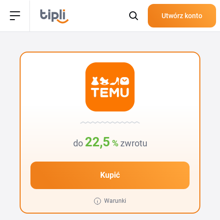
Utwórz konto
22,5
do
%
zwrotu
Kupić
Warunki