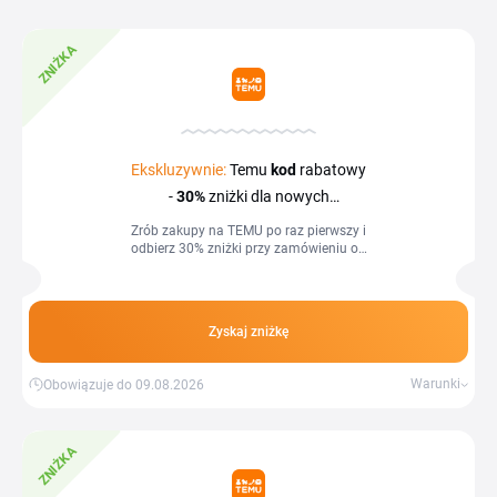
ZNIŻKA
Ekskluzywnie:
Temu
kod
rabatowy
-
30%
zniżki dla nowych
użytkowników do Temu
Zrób zakupy na TEMU po raz pierwszy i
odbierz 30% zniżki przy zamówieniu od
160 zł – rabat ograniczony do 100 zł.
Aby skorzystać z promocji, kliknij w
dedykowany link i złóż zamówienie jako
nowy użytkownik.
Zyskaj zniżkę
Warunki
Obowiązuje do 09.08.2026
ZNIŻKA