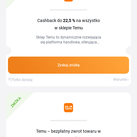
Cashback do
22,5 %
na wszystko
w sklepie Temu
Sklep Temu to dynamicznie rozwijająca
się platforma handlowa, oferująca
szeroki wybór produktów w
atrakcyjnych cenach. Jest to idealne
miejsce...
Zyskaj zniżkę
Warunki
Tylko dzisiaj
ZNIŻKA
Temu – bezpłatny zwrot towaru w