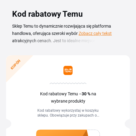
Kod rabatowy Temu
Sklep Temu to dynamicznie rozwijająca się platforma
handlowa, oferująca szeroki wybór produktów w
Zobacz cały tekst
atrakcyjnych cenach. Jest to idealne miejsce dla każdego,
kto szuka wysokiej jakości artykułów w przystępnych
cenach. W ofercie znajdziesz szeroką gamę produktów, od
KUPÓN
elektroniki, przez odzież, akcesoria domowe, po zabawki i
artykuły sportowe. Sklep wyróżnia się łatwością
dokonywania zakupów online, szybką dostawą, doskonałą
obsługą klienta oraz tym, że udostępnia okazje na Temu.
Dodatkowo, sklep regularnie oferuje kupony, np.
Temu kod
Kod rabatowy Temu –
30 %
na
rabatowy
, które umożliwiają jeszcze większe oszczędności
wybrane produkty
na szerokiej gamie produktów.
Kod rabatowy wykorzystaj w koszyku
sklepu. Obowiązuje przy zakupach od
160 zł.