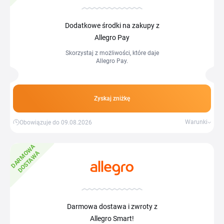
Dodatkowe środki na zakupy z
Allegro Pay
Skorzystaj z możliwości, które daje
Allegro Pay.
Zyskaj zniżkę
Warunki
Obowiązuje do 09.08.2026
D
A
R
M
W
A
D
O
S
T
A
W
O
A
Darmowa dostawa i zwroty z
Allegro Smart!