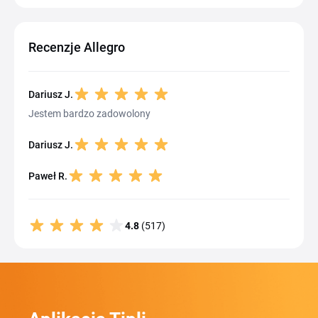
Recenzje Allegro
Dariusz J.
Jestem bardzo zadowolony
Dariusz J.
Paweł R.
4.8
(517)