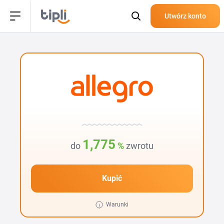
Utwórz konto
1,775
do
%
zwrotu
Kupić
Warunki