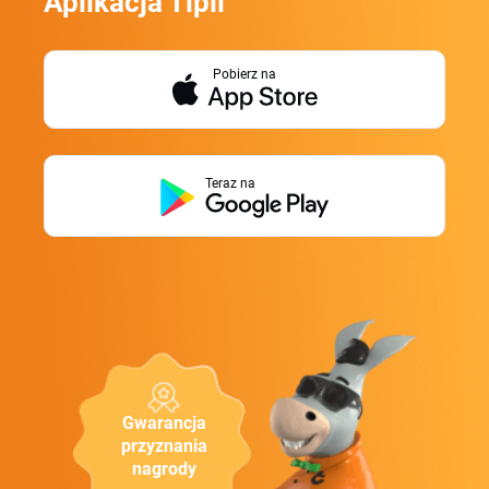
Aplikacja Tipli
Pobierz na
Teraz na
Gwarancja
przyznania
nagrody