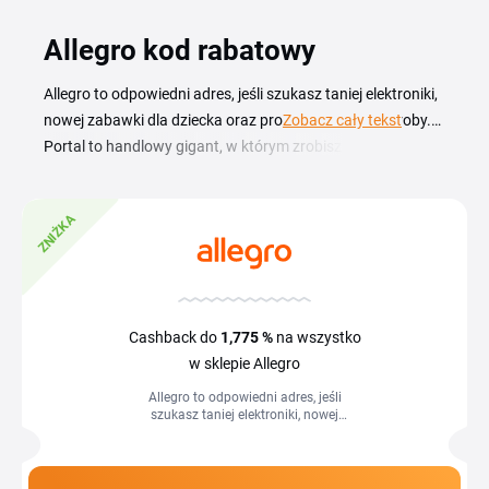
Allegro kod rabatowy
Allegro to odpowiedni adres, jeśli szukasz taniej elektroniki,
nowej zabawki dla dziecka oraz produktów do garderoby.
Zobacz cały tekst
Portal to handlowy gigant, w którym zrobisz zakupy na
każdą okazję. Otrzymasz tutaj okazje Allegro
na nieruchomości, sprzedaży aut oraz możliwość nabycia
ZNIŻKA
biletów na wybrane imprezy. Możesz kupować zarówno od
dużych sklepów, jak i sprzedawców blisko Ciebie dzięki
Allegro Lokalnie. Dodatkowym atutem jest Allegro kod
rabatowy – dzięki niemu nie przepłacisz. Zdobądź
ekskluzywne kupony zniżkowe i oferty cashback na Tipli.pl,
Cashback do
1,775 %
na wszystko
aby maksymalizować oszczędności na swoje ulubione
w sklepie Allegro
produkty.
Allegro to odpowiedni adres, jeśli
szukasz taniej elektroniki, nowej
zabawki dla dziecka oraz produktów do
garderoby. Portal&nbsp;to handlowy...