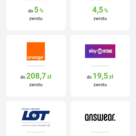
5
4,5
%
%
do
zwrotu
zwrotu
208,7
19,5
zł
zł
do
do
zwrotu
zwrotu