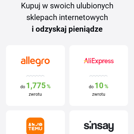
Kupuj w swoich ulubionych
sklepach internetowych
i odzyskaj pieniądze
1,775
10
%
%
do
do
zwrotu
zwrotu