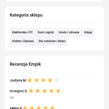
Kategoria sklepu
Elektronika i PC
Dom i ogród
Uroda i zdrowie
Usługi
Hobby i Zabawa
Dla rodziców i dzieci
Recenzje Empik
Justyna M.
Grzegorz G.
Ok
ANNA P.