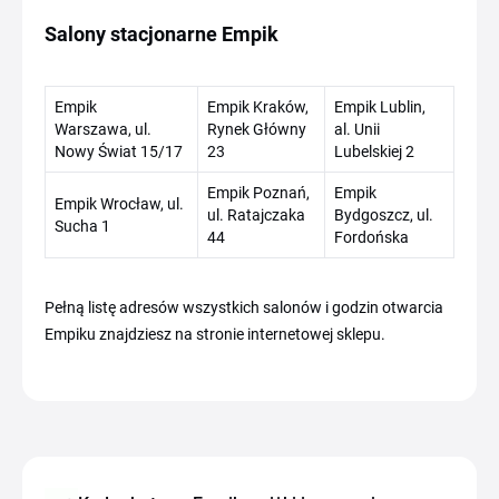
Salony stacjonarne Empik
Empik
Empik Kraków,
Empik Lublin,
Warszawa,
ul.
Rynek Główny
al. Unii
Nowy Świat 15/17
23
Lubelskiej 2
Empik Poznań,
Empik
Empik Wrocław, ul.
ul. Ratajczaka
Bydgoszcz, ul.
Sucha 1
44
Fordońska
Pełną listę adresów wszystkich salonów i godzin otwarcia
Empiku znajdziesz na stronie internetowej sklepu.