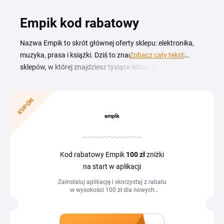
Empik kod rabatowy
Nazwa Empik to skrót głównej oferty sklepu: elektronika,
muzyka, prasa i książki. Dziś to znana wszystkim sieć
Zobacz cały tekst
sklepów, w której znajdziesz tysiące lektur, gazet, filmów,
artykułów papierniczych, gier oraz wiele innych produktów.
To sklep bogaty w kulturę, miejsce, dzięki któremu nie
KUPÓN
będziesz się nudził. Empik kod rabatowy
sprawi, że
zapłacisz o wiele mniej. Wybierz najlepsze filmy, bestsellery
czytelnicze oraz swoją ulubioną muzykę i zapłać za nią o
kilkadziesiąt złotych mniej niż zazwyczaj. Warto robić tutaj
zakupy i skorzystać z okazji promocji, zwrotu gotówki i
Kod rabatowy Empik
100 zł
zniżki
darmowej dostawy dzięki Tipli.
na start w aplikacji
Zainstaluj aplikację i skorzystaj z rabatu
w wysokości 100 zł dla nowych
użytkowników.