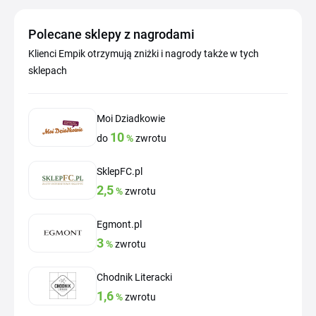
Polecane sklepy z nagrodami
Klienci Empik otrzymują zniżki i nagrody także w tych
sklepach
Moi Dziadkowie
10
do
%
zwrotu
SklepFC.pl
2,5
%
zwrotu
Egmont.pl
3
%
zwrotu
Chodnik Literacki
1,6
%
zwrotu