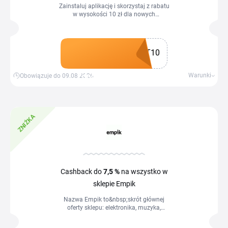
Zainstaluj aplikację i skorzystaj z rabatu
w wysokości 10 zł dla nowych
użytkowników.
T10
Zdobądź kupon
Warunki
Obowiązuje do 09.08.2026
ZNIŻKA
Cashback do
7,5 %
na wszystko w
sklepie Empik
Nazwa Empik to&nbsp;skrót głównej
oferty sklepu: elektronika, muzyka,
prasa i książki. Dziś to znana wszystkim
sieć sklepów, w której znajdziesz...