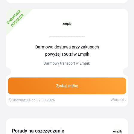
D
A
R
M
W
A
D
O
S
T
A
W
O
A
Darmowa dostawa przy zakupach
powyżej
150 zł
w Empik
Darmowy transport w Empik.
Zyskaj zniżkę
Warunki
Obowiązuje do 09.08.2026
Porady na oszczędzanie