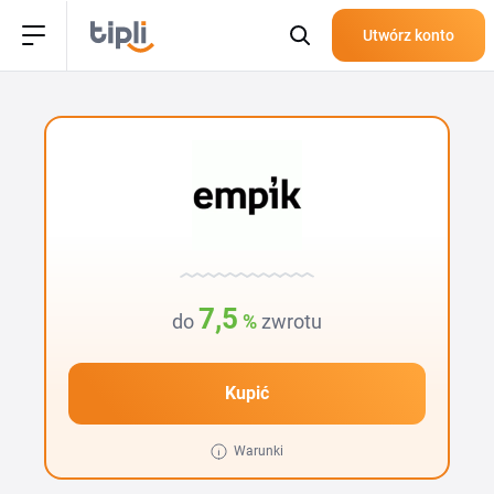
Utwórz konto
7,5
do
%
zwrotu
Kupić
Warunki