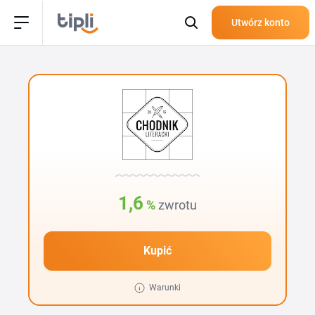
Utwórz konto
1,6
%
zwrotu
Kupić
Warunki