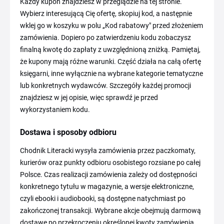
Każdy kupon znajdziesz w przeglądzie na tej stronie.
Wybierz interesującą Cię ofertę, skopiuj kod, a następnie
wklej go w koszyku w polu „Kod rabatowy" przed złożeniem
zamówienia. Dopiero po zatwierdzeniu kodu zobaczysz
finalną kwotę do zapłaty z uwzględnioną zniżką. Pamiętaj,
że kupony mają różne warunki. Część działa na całą ofertę
księgarni, inne wyłącznie na wybrane kategorie tematyczne
lub konkretnych wydawców. Szczegóły każdej promocji
znajdziesz w jej opisie, więc sprawdź je przed
wykorzystaniem kodu.
Dostawa i sposoby odbioru
Chodnik Literacki wysyła zamówienia przez paczkomaty,
kurierów oraz punkty odbioru osobistego rozsiane po całej
Polsce. Czas realizacji zamówienia zależy od dostępności
konkretnego tytułu w magazynie, a wersje elektroniczne,
czyli ebooki i audiobooki, są dostępne natychmiast po
zakończonej transakcji. Wybrane akcje obejmują darmową
dostawę po przekroczeniu określonej kwoty zamówienia.