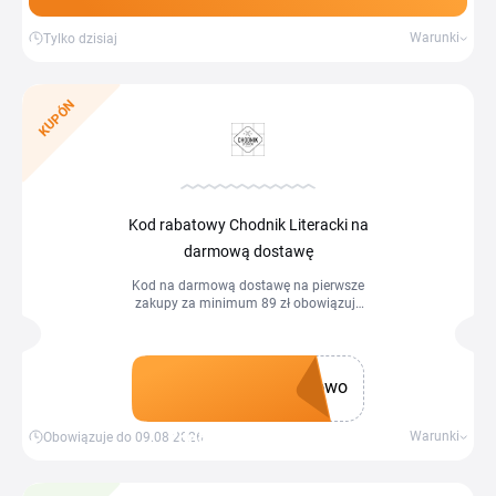
Warunki
Tylko dzisiaj
KUPÓN
Kod rabatowy Chodnik Literacki na
darmową dostawę
Kod na darmową dostawę na pierwsze
zakupy za minimum 89 zł obowiązuje
przy rejestracji w celu otrzymywania
newslettera e-sklepu Chodnikliteracki.pl
i wprowadzeniu kodu, który otrzymasz
po potwierdzeniu rejestracji.
owo
Zdobądź kupon
Warunki
Obowiązuje do 09.08.2026