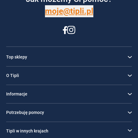
moje@tipli.pl
Top sklepy
O Tipli
Informacje
Potrzebuję pomocy
Tipli w innych krajach