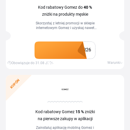
Kod rabatowy Gomez do
40 %
zniżki na produkty męskie
Skorzystaj z letniej promocji w sklepie
internetowym Gomez i uzyskaj nawet
40 % zniżki na wybrane produkty przy
zakupach od 299 zł. Promocja trwa od
22 czerwca 2026 r. do 31 sierpnia 2026
r. do godziny 23:59 i obowiązuje na
R26
stronie Gomez.pl. Aby skorzystać z
rabatu, należy wpisać kod SUMMER26
w koszyku podczas zakupów online.
Zdobądź kupon
Warunki
Obowiązuje do 31.08.2026
Zniżka dotyczy wyłącznie zamówień o
wartości co najmniej 299 zł - liczy się
łączna wartość towaru przed zniżką i
bez kosztów wysyłki. Zniżka nie dotyczy
KUPÓN
Gomez Club.
Kod rabatowy Gomez
15 %
zniżki
na pierwsze zakupy w aplikacji
Zainstaluj aplikację mobilną Gomez i