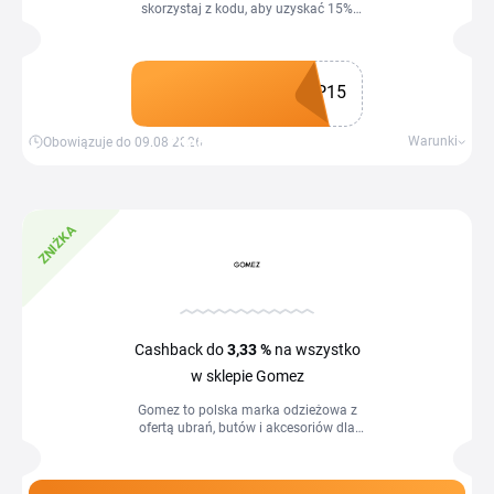
skorzystaj z kodu, aby uzyskać 15%
zniżki na pierwsze zakupy w aplikacji.
P15
Zdobądź kupon
Warunki
Obowiązuje do 09.08.2026
ZNIŻKA
Cashback do
3,33 %
na wszystko
w sklepie Gomez
Gomez to polska marka odzieżowa z
ofertą ubrań, butów i akcesoriów dla
kobiet, mężczyzn i dzieci, z kodem
rabatowym Gomez kupisz nową
garderobę w...