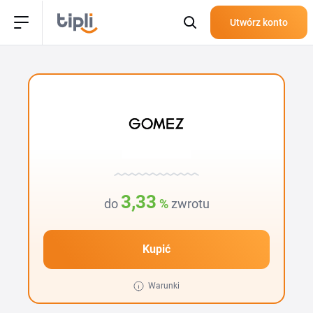
Utwórz konto
3,33
do
%
zwrotu
Kupić
Warunki