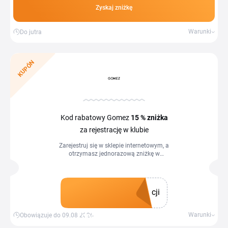
Zyskaj zniżkę
Warunki
Do jutra
KUPÓN
Kod rabatowy Gomez
15 %
zniżka
za rejestrację w klubie
Zarejestruj się w sklepie internetowym, a
otrzymasz jednorazową zniżkę w
wysokości 15 % na zakup produktów z
aktualnej kolekcji.
cji
Zdobądź kupon
Warunki
Obowiązuje do 09.08.2026