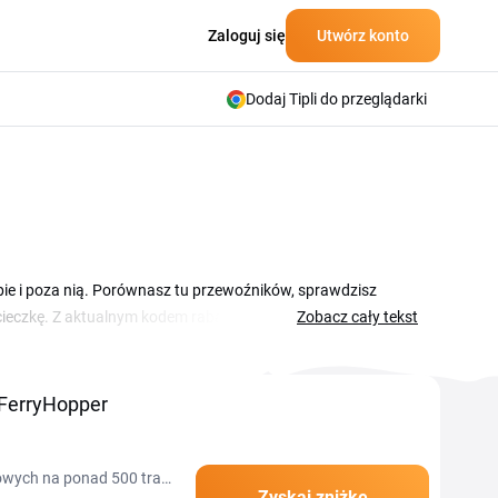
Zaloguj się
Utwórz konto
Dodaj Tipli do przeglądarki
pie i poza nią. Porównasz tu przewoźników, sprawdzisz
ycieczkę. Z aktualnym kodem rabatowym FerryHopper
Zobacz cały tekst
romocje FerryHopper. Wystarczy skopiować kod i wkleić go w
zed planowaniem podróży, najwięcej okazji pojawia się przed
 FerryHopper
mowych na ponad 500 tras
Zyskaj zniżkę