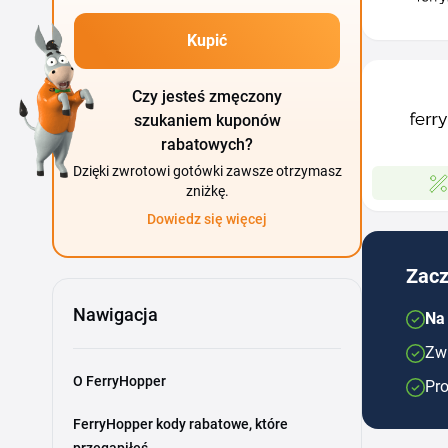
Kupić
Czy jesteś zmęczony
szukaniem kuponów
rabatowych?
Dzięki zwrotowi gotówki zawsze otrzymasz
zniżkę.
Dowiedz się więcej
Zacz
Nawigacja
Na
Zwr
O FerryHopper
Pro
FerryHopper kody rabatowe, które