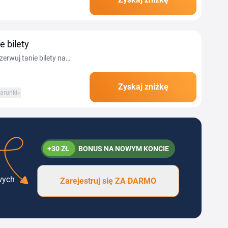
, sprawdzisz rozkłady
 bilety
zerwuj tanie bilety na
Zyskaj zniżkę
arunki
+30 ZŁ
BONUS NA NOWYM KONCIE
wych
Zarejestruj się ZA DARMO