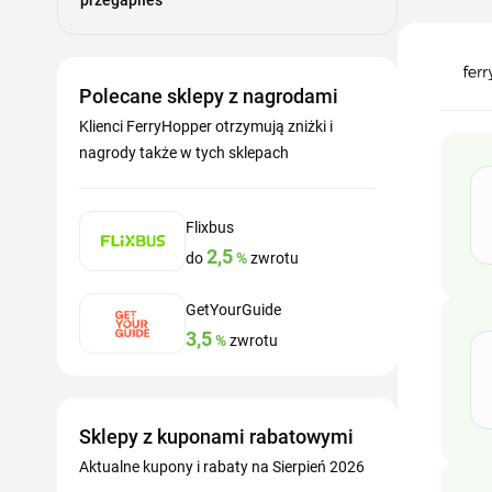
przegapiłeś
Polecane sklepy z nagrodami
Klienci FerryHopper otrzymują zniżki i
nagrody także w tych sklepach
Flixbus
2,5
do
%
zwrotu
GetYourGuide
3,5
%
zwrotu
Sklepy z kuponami rabatowymi
Aktualne kupony i rabaty na Sierpień 2026