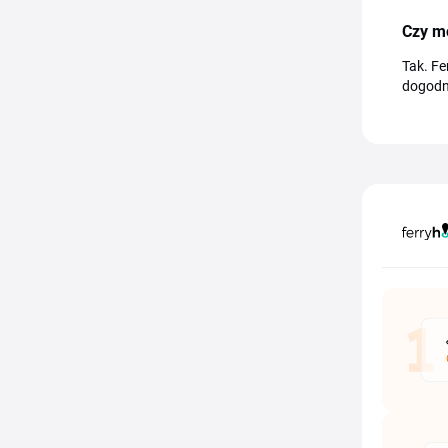
Czy m
Tak. Fe
dogodny