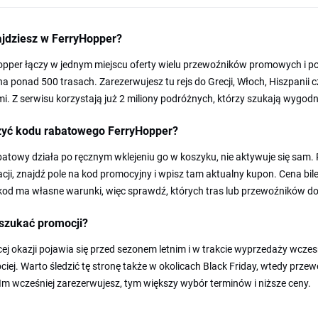
ajdziesz w FerryHopper?
opper łączy w jednym miejscu oferty wielu przewoźników promowych i 
na ponad 500 trasach. Zarezerwujesz tu rejs do Grecji, Włoch, Hiszpanii c
. Z serwisu korzystają już 2 miliony podróżnych, którzy szukają wygo
żyć kodu rabatowego FerryHopper?
atowy działa po ręcznym wklejeniu go w koszyku, nie aktywuje się sam.
cji, znajdź pole na kod promocyjny i wpisz tam aktualny kupon. Cena bilet
od ma własne warunki, więc sprawdź, których tras lub przewoźników do
 szukać promocji?
ej okazji pojawia się przed sezonem letnim i w trakcie wyprzedaży wczesn
ciej. Warto śledzić tę stronę także w okolicach Black Friday, wtedy prze
Im wcześniej zarezerwujesz, tym większy wybór terminów i niższe ceny.