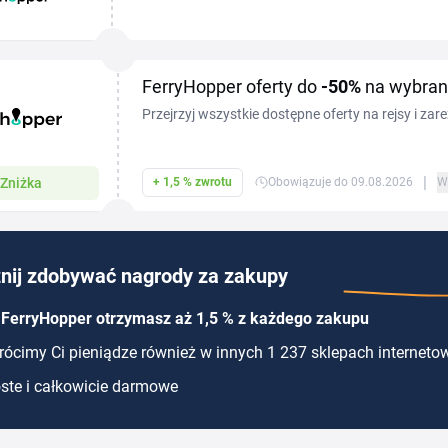
w Europie i poza nią. Porównasz tu przewoźników
rejsów...
FerryHopper oferty do
-50%
na wybrane
Przejrzyj wszystkie dostępne oferty na rejsy i zare
prom dzięki zniżkom dostępnym na Ferryhopper.
|
Zniżka
+ 1,5 % zwrotu
Obowiązuje do 09.08.2026
W
nij zdobywać nagrody za zakupy
 FerryHopper otrzymasz aż 1,5 % z każdego zakupu
ócimy Ci pieniądze również w innych 1 237 sklepach interneto
ste i całkowicie darmowe