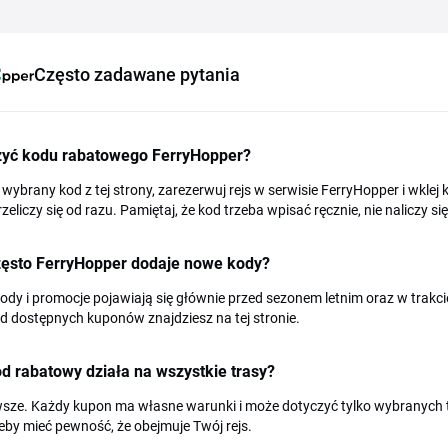
Często zadawane pytania
żyć kodu rabatowego FerryHopper?
 wybrany kod z tej strony, zarezerwuj rejs w serwisie FerryHopper i wkle
zeliczy się od razu. Pamiętaj, że kod trzeba wpisać ręcznie, nie naliczy si
zęsto FerryHopper dodaje nowe kody?
dy i promocje pojawiają się głównie przed sezonem letnim oraz w trakcie 
d dostępnych kuponów znajdziesz na tej stronie.
d rabatowy działa na wszystkie trasy?
wsze. Każdy kupon ma własne warunki i może dotyczyć tylko wybranych 
eby mieć pewność, że obejmuje Twój rejs.