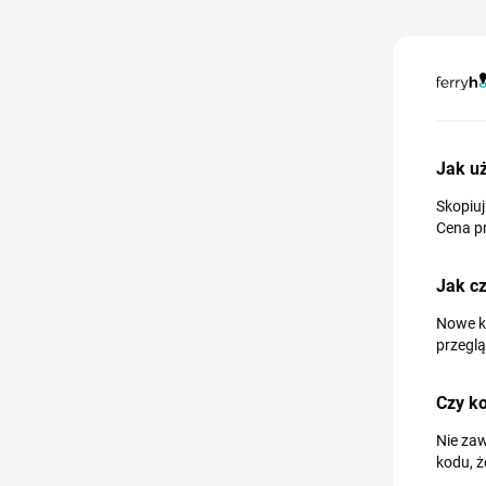
Jak u
Skopiuj
Cena pr
Jak c
Nowe ko
przeglą
Czy ko
Nie za
kodu, ż