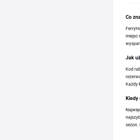
Co zn
FerryH
miejsc 
wyspami
Jak u
Kod rab
rezerwa
Każdy k
Kiedy
Najwięc
najszyb
sezon. 