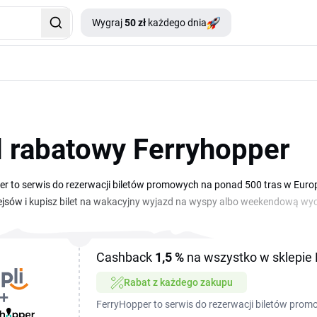
Wygraj
50 zł
każdego dnia
 rabatowy Ferryhopper
r to serwis do rezerwacji biletów promowych na ponad 500 tras w Euro
rejsów i kupisz bilet na wakacyjny wyjazd na wyspy albo weekendową w
za rezerwację mniej. Na tej stronie zbieramy aktualne kody rabatowe i p
zed opłaceniem biletu, a cena rejsu spadnie. Sprawdź dostępne oferty pr
etnim.
Cashback
1,5 %
na wszystko w sklepie
Rabat z każdego zakupu
FerryHopper to serwis do rezerwacji biletów pro