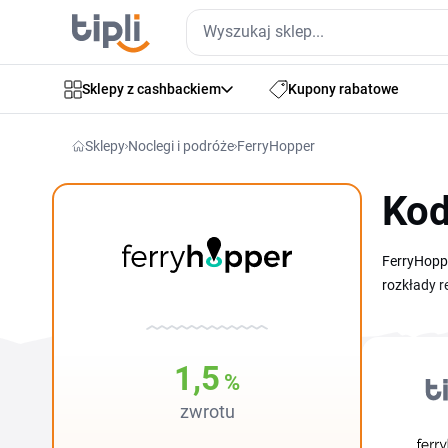
Sklepy z cashbackiem
Kupony rabatowe
Sklepy
Noclegi i podróże
FerryHopper
Kod
FerryHoppe
rozkłady 
zapłacisz 
koszyku pr
sezonem l
1,5
%
zwrotu