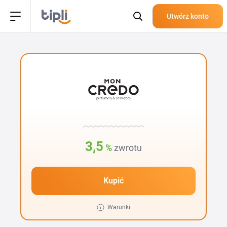
Utwórz konto
3,5
%
zwrotu
Kupić
Warunki