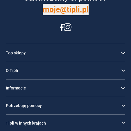
moje@tipli.pl
Top sklepy
O Tipli
Informacje
Potrzebuję pomocy
Tipli w innych krajach