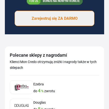
+30 ZŁ
BONUS NA NOWYM KONCIE
Zarejestruj się ZA DARMO
Polecane sklepy z nagrodami
Klienci Mon Credo otrzymują zniżki i nagrody także w tych
sklepach
Ezebra
4
do
%
zwrotu
Douglas
5