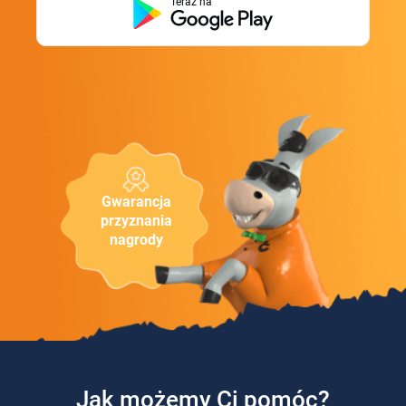
Teraz na
Gwarancja
przyznania
nagrody
Jak możemy Ci pomóc?