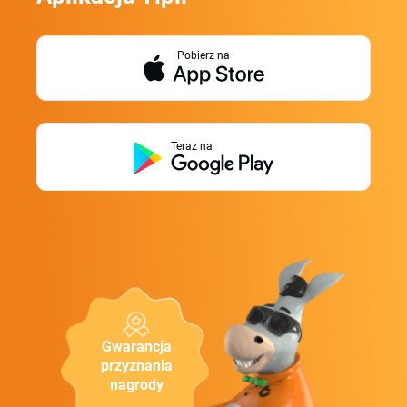
Pobierz na
Teraz na
Gwarancja
przyznania
nagrody