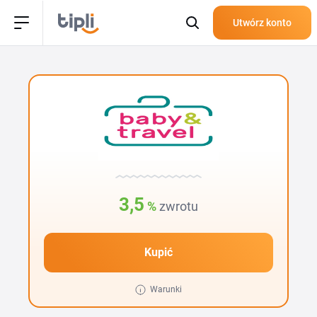
Utwórz konto
3,5
%
zwrotu
Kupić
Warunki