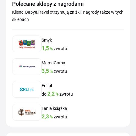
Polecane sklepy z nagrodami
Klienci Baby&Travel otrzymują zniżki i nagrody także w tych
sklepach
Smyk
1,5
%
zwrotu
MamaGama
3,5
%
zwrotu
Erli.pl
2,2
do
%
zwrotu
Tania książka
2,3
%
zwrotu