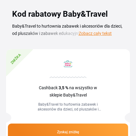
Kod rabatowy Baby&Travel
Baby&Travel to hurtownia zabawek i akcesoriów dla dzieci,
od pluszaków i zabawek edukacyjnych po praktyczne
Zobacz cały tekst
akcesoria na podróż z maluchem. Z kodem rabatowym
Baby&Travel skompletujesz wyprawkę i prezenty topowych
ZNIŻKA
marek w niższej cenie, a zamówienie dotrze do Ciebie online
w kilka dni. Aktualny kupon i promocje Baby&Travel
obniżają koszyk z zabawkami, artykułami dla niemowląt i
gadżetami podróżnymi. Wystarczy, że wybierzesz produkty,
skopiujesz kod z tej strony i wkleisz go w koszyku, końcowa
Cashback
3,5 %
na wszystko w
cena przeliczy się od razu. Sprawdź dostępne zniżki, zanim
sklepie Baby&Travel
złożysz zamówienie.
Baby&Travel to hurtownia zabawek i
akcesoriów dla dzieci, od pluszaków i
zabawek edukacyjnych po praktyczne
akcesoria na podróż z maluchem. Z
kodem...
Zyskaj zniżkę