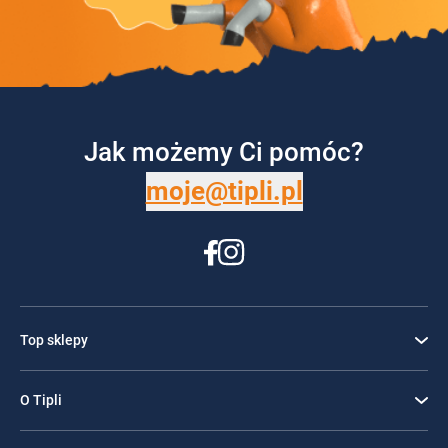
Jak możemy Ci pomóc?
moje@tipli.pl
Top sklepy
O Tipli