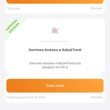
Warunki
Do jutra
D
A
R
M
W
A
D
O
S
T
A
W
O
A
Darmowa dostawa w Baby&Travel
Darmowa dostawa w Baby&Travel przy
zakupach od 249 zł.
Zyskaj zniżkę
Warunki
Obowiązuje do 09.08.2026