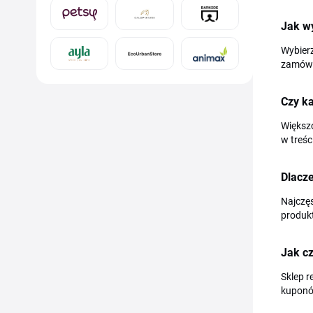
Jak w
Wybierz
zamówi
Czy k
Większo
w treśc
Dlacze
Najczęs
produkt
Jak c
Sklep r
kuponów