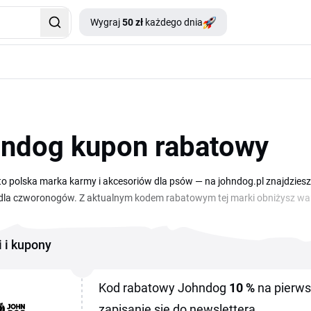
Wygraj
50 zł
każdego dnia
ndog kupon rabatowy
o polska marka karmy i akcesoriów dla psów — na johndog.pl znajdziesz
dla czworonogów. Z aktualnym kodem rabatowym tej marki obniżysz wart
 publikuje nowe promocje i zniżki sezonowe, dlatego przed każdym zakupe
e znajdziesz kupony i informacje o akcjach sklepu John Dog, a każda ofer
i i kupony
awdzisz, czy promocja pasuje do Twojego zamówienia i czy warto z niej s
Kod rabatowy Johndog
10 %
na pierws
zapisanie się do newslettera