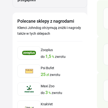
przegapiłeś
Polecane sklepy z nagrodami
Klienci Johndog otrzymują zniżki i nagrody
także w tych sklepach
Zooplus
1,5
do
%
zwrotu
Psi Bufet
25
zł
zwrotu
Maxi Zoo
3
do
%
zwrotu
KrakVet