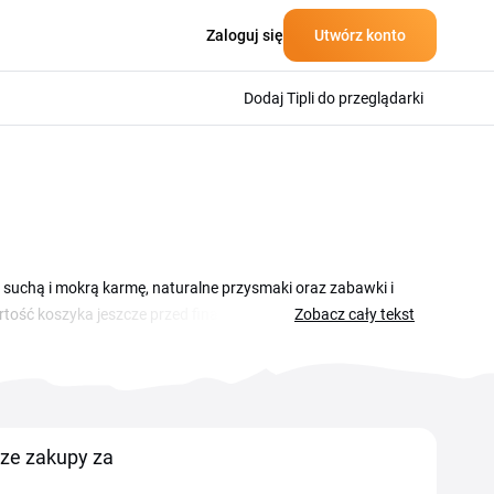
Zaloguj się
Utwórz konto
Dodaj Tipli do przeglądarki
 suchą i mokrą karmę, naturalne przysmaki oraz zabawki i
ość koszyka jeszcze przed finalizacją zamówienia. Sklep
Zobacz cały tekst
m warto sprawdzić, jakie oferty są w tej chwili dostępne. Na
ta zawiera krótki opis warunków i datę ważności, dzięki czemu
korzystać przed finalizacją zakupu.
ze zakupy za