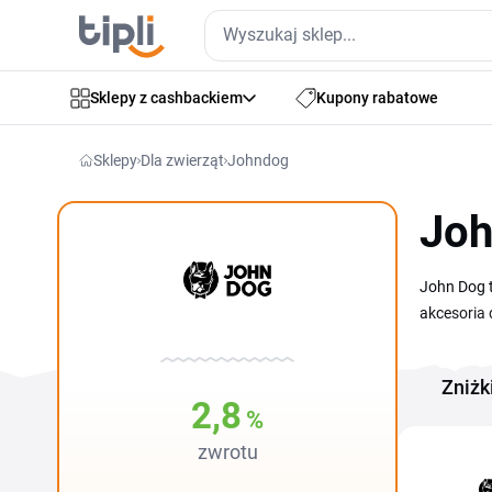
Sklepy z cashbackiem
Kupony rabatowe
Sklepy
Dla zwierząt
Johndog
Joh
John Dog t
akcesoria 
regularnie
tej stroni
Zniżk
szybko spr
2,8
%
zwrotu