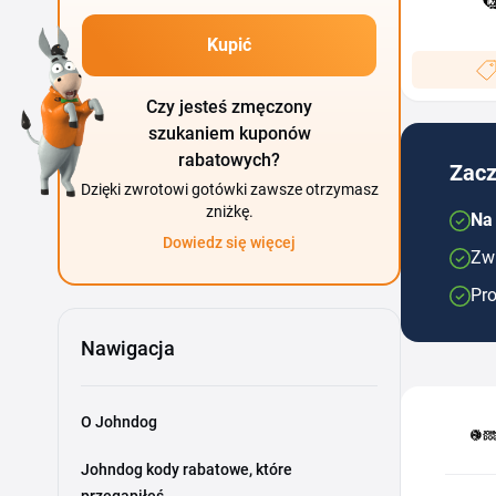
Kupić
Czy jesteś zmęczony
szukaniem kuponów
rabatowych?
Zacz
Dzięki zwrotowi gotówki zawsze otrzymasz
zniżkę.
Na
Dowiedz się więcej
Zwr
Pro
Nawigacja
O Johndog
Johndog kody rabatowe, które