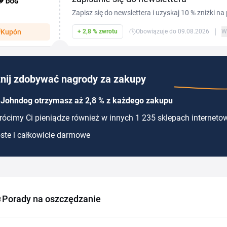
Zapisz się do newslettera i uzyskaj 10 % zniżki na
Wystarczy wpisać adres e-mail w odpowiednim po
|
Kupón
+ 2,8 % zwrotu
Obowiązuje do 09.08.2026
W
rejestrację w wiadomości e-mail, a po pomyślnym
powitalny kupon rabatowy, który możesz wykorz
zniżki będziesz regularnie otrzymywać informacj
sezonowych wyprzedażach.
nij zdobywać nagrody za zakupy
 Johndog otrzymasz aż 2,8 % z każdego zakupu
ócimy Ci pieniądze również w innych 1 235 sklepach interneto
ste i całkowicie darmowe
Porady na oszczędzanie