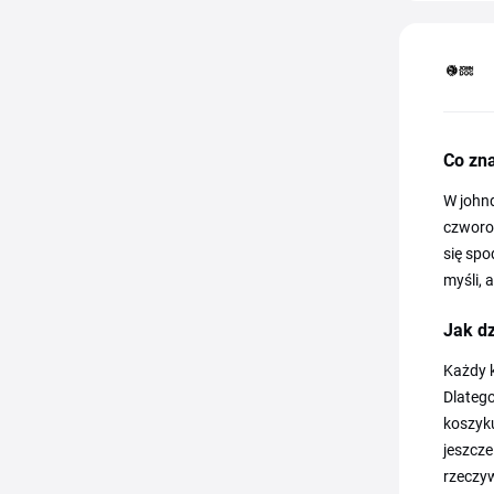
Co zna
W johnd
czworo
się spo
myśli, 
Jak d
Każdy k
Dlatego
koszyk
jeszcz
rzeczyw