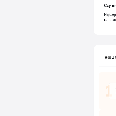
Czy m
Najczęś
rabatow
J