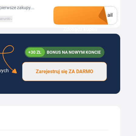
 pierwsze zakupy.
ail
lu, potwierdzić
arunki
 zapisaniu się otrzymasz
Zdobądź kupon
ystać w koszyku. Oprócz
e o nowych promocjach i
+30 ZŁ
BONUS NA NOWYM KONCIE
wych
Zarejestruj się ZA DARMO