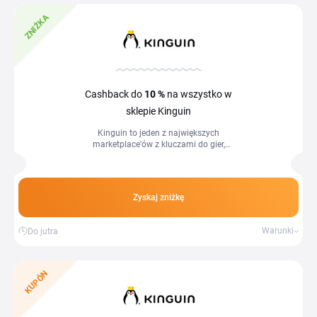
ZNIŻKA
Cashback do
10 %
na wszystko w
sklepie Kinguin
Kinguin to jeden z największych
marketplace'ów z kluczami do gier,
kartami podarunkowymi i licencjami na
oprogramowanie. Kupisz tu klucze
Steam,...
Zyskaj zniżkę
Warunki
Do jutra
KUPÓN