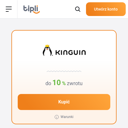
Utwórz konto
10
do
%
zwrotu
Kupić
Warunki