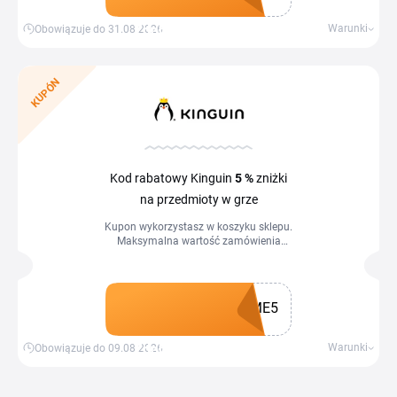
klienta/adres IP. Kupon wykorzystasz w
koszyku sklepu.
Zdobądź kupon
Warunki
Obowiązuje do 31.08.2026
KUPÓN
Kod rabatowy Kinguin
5 %
zniżki
na przedmioty w grze
Kupon wykorzystasz w koszyku sklepu.
Maksymalna wartość zamówienia
wynosi 150 EUR lub ekwiwalent w innej
walucie. Kod można użyć maksymalnie
2 razy na klienta/adres IP. Kupon
wykorzystasz w koszyku sklepu.
ME5
Zdobądź kupon
Warunki
Obowiązuje do 09.08.2026