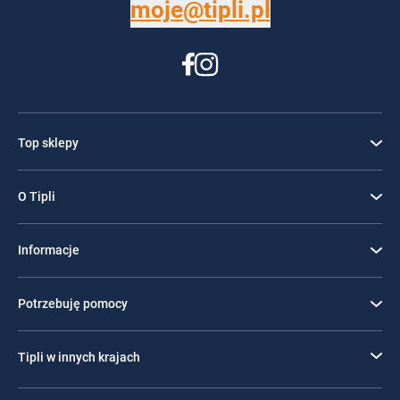
moje@tipli.pl
Top sklepy
O Tipli
Informacje
Potrzebuję pomocy
Tipli w innych krajach