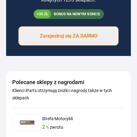
+30 ZŁ
BONUS NA NOWYM KONCIE
Zarejestruj się ZA DARMO
Polecane sklepy z nagrodami
Klienci iParts otrzymują zniżki i nagrody także w tych
sklepach
Strefa Motocykli
2
%
zwrotu