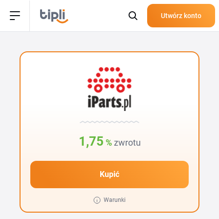
Utwórz konto
1,75
%
zwrotu
Kupić
Warunki