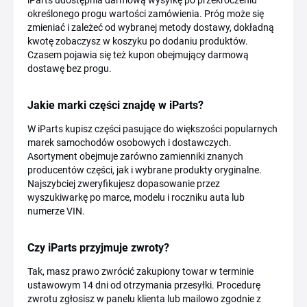
iParts udostępnia darmową wysyłkę po przekroczeniu
określonego progu wartości zamówienia. Próg może się
zmieniać i zależeć od wybranej metody dostawy, dokładną
kwotę zobaczysz w koszyku po dodaniu produktów.
Czasem pojawia się też kupon obejmujący darmową
dostawę bez progu.
Jakie marki części znajdę w iParts?
W iParts kupisz części pasujące do większości popularnych
marek samochodów osobowych i dostawczych.
Asortyment obejmuje zarówno zamienniki znanych
producentów części, jak i wybrane produkty oryginalne.
Najszybciej zweryfikujesz dopasowanie przez
wyszukiwarkę po marce, modelu i roczniku auta lub
numerze VIN.
Czy iParts przyjmuje zwroty?
Tak, masz prawo zwrócić zakupiony towar w terminie
ustawowym 14 dni od otrzymania przesyłki. Procedurę
zwrotu zgłosisz w panelu klienta lub mailowo zgodnie z