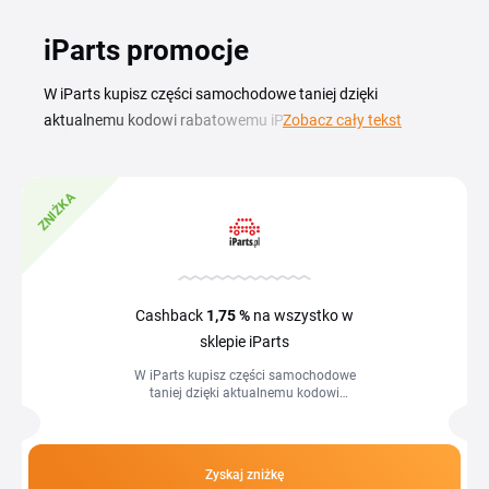
iParts promocje
W iParts kupisz części samochodowe taniej dzięki
aktualnemu kodowi rabatowemu iParts . Sklep specjalizuje
Zobacz cały tekst
się w częściach zamiennych, akcesoriach i materiałach
eksploatacyjnych dla większości marek aut, więc bez
ZNIŻKA
problemu znajdziesz produkt do swojego modelu i obniżysz
koszt zakupu o kilka–kilkanaście procent. Kupon iParts
wykorzystasz na zamówienia z różnych kategorii — od
filtrów i klocków hamulcowych po oleje i akcesoria.
Wystarczy, że skopiujesz kod z tej strony, wkleisz go w
Cashback
1,75 %
na wszystko w
koszyku i sfinalizujesz zamówienie. Tak najszybciej
sklepie iParts
skorzystasz z aktualnej promocji iParts.
W iParts kupisz części samochodowe
taniej dzięki aktualnemu kodowi
rabatowemu iParts . Sklep specjalizuje
się w częściach zamiennych,
akcesoriach i...
Zyskaj zniżkę