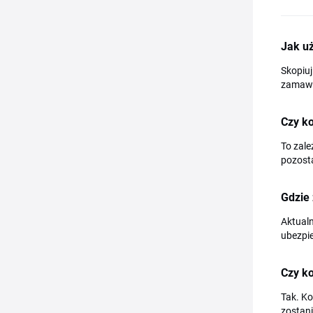
Jak u
Skopiuj
zamawia
Czy ko
To zale
pozost
Gdzie
Aktualn
ubezpie
Czy ko
Tak. K
zostani