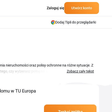
Zaloguj się
Utwórz konto
Dodaj Tipli do przeglądarki
enia nieruchomości oraz polisy ochronne na różne sytuacje. Z
ego, czy wybierasz polisę na wyjazd zagraniczny, czy
Zobacz cały tekst
żki, które wykorzystasz przy zakupie polisy na tueuropa.pl.
pieczenia, aby cena za ochronę była niższa.
 domu w TU Europa
Zyskaj zniżkę