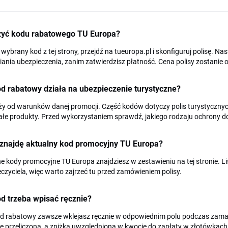
żyć kodu rabatowego TU Europa?
 wybrany kod z tej strony, przejdź na tueuropa.pl i skonfiguruj polisę. 
nia ubezpieczenia, zanim zatwierdzisz płatność. Cena polisy zostanie o
d rabatowy działa na ubezpieczenie turystyczne?
ży od warunków danej promocji. Część kodów dotyczy polis turystycznyc
ałe produkty. Przed wykorzystaniem sprawdź, jakiego rodzaju ochrony 
 znajdę aktualny kod promocyjny TU Europa?
e kody promocyjne TU Europa znajdziesz w zestawieniu na tej stronie. L
czyciela, więc warto zajrzeć tu przed zamówieniem polisy.
d trzeba wpisać ręcznie?
od rabatowy zawsze wklejasz ręcznie w odpowiednim polu podczas zamaw
e przeliczona, a zniżka uwzględniona w kwocie do zapłaty w złotówkach