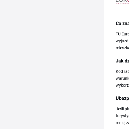
Co zna
TU Euro
wyjazd 
mieszka
Jak d
Kod ra
warunki
wykorzy
Ubezpi
Jeśli p
turysty
mniej z