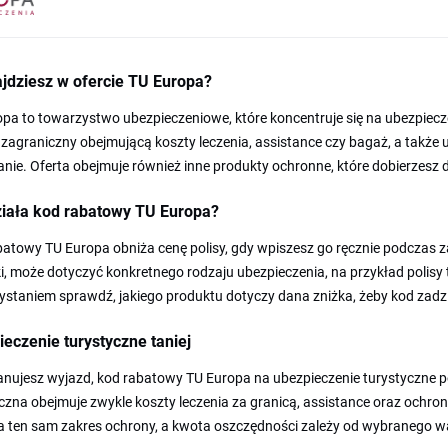
jdziesz w ofercie TU Europa?
pa to towarzystwo ubezpieczeniowe, które koncentruje się na ubezpiecz
zagraniczny obejmującą koszty leczenia, assistance czy bagaż, a także
nie. Oferta obejmuje również inne produkty ochronne, które dobierzesz 
ziała kod rabatowy TU Europa?
batowy TU Europa obniża cenę polisy, gdy wpiszesz go ręcznie podczas
, może dotyczyć konkretnego rodzaju ubezpieczenia, na przykład polisy 
staniem sprawdź, jakiego produktu dotyczy dana zniżka, żeby kod zadzia
eczenie turystyczne taniej
lanujesz wyjazd, kod rabatowy TU Europa na ubezpieczenie turystyczne p
czna obejmuje zwykle koszty leczenia za granicą, assistance oraz och
a ten sam zakres ochrony, a kwota oszczędności zależy od wybranego wa