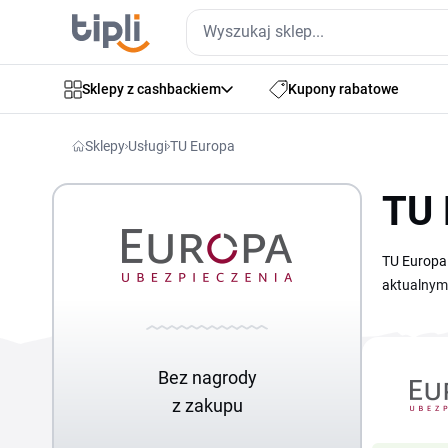
Sklepy z cashbackiem
Kupony rabatowe
Sklepy
Usługi
TU Europa
TU 
TU Europa 
aktualnym 
zabezpiecz
Wystarczy 
Bez nagrody
z zakupu