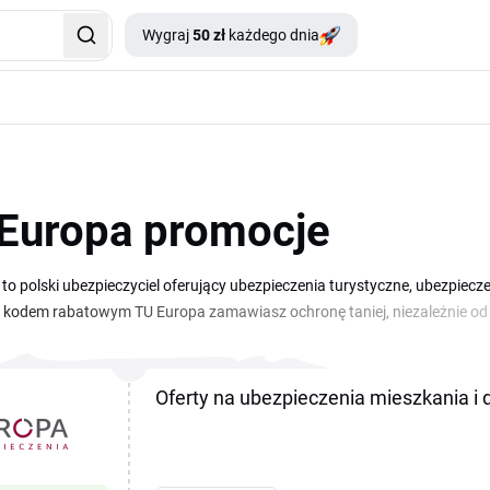
Wygraj
50 zł
każdego dnia
Europa promocje
to polski ubezpieczyciel oferujący ubezpieczenia turystyczne, ubezpiecz
kodem rabatowym TU Europa zamawiasz ochronę taniej, niezależnie od t
enie mieszkania. Na tej stronie znajdziesz aktualne kody promocyjne i zni
skopiować kod i wkleić go w odpowiednim polu podczas zamawiania ubez
Oferty na ubezpieczenia mieszkania i