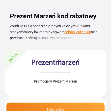
Prezent Marzeń kod rabatowy
Znudziło Ci się obdarzanie innych kolejnymi kubkami,
słodyczami czy kwiatami? Zagwarantuj im niezapomniane
Zobacz cały tekst
przeżycia z ofertą sklepu Prezent Marzeń. Choć pozytywne
doświadczenia są bezcenne, warto zaoszczędzić na
zakupach w sklepie Prezent Marzeń – kod rabatowy i
ZNIŻKA
promocje skutecznie zredukują ceny wybranych przez
Ciebie ofert. Przebieraj spośród wielu atrakcji i dopasuj
odpowiedni voucher do upodobań i zainteresowań
najbliższych Ci osób. Niezależnie od tego, czy szukasz
podarku dla fana motoryzacji, mocnych wrażeń czy
Promocje w Prezent Marzeń
relaksu, tutaj z pewnością go znajdziesz.
Zyskaj zniżkę