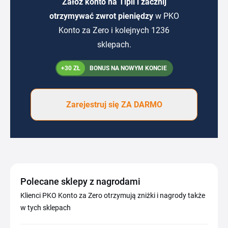
Załóż konto na Tipli i zacznij
otrzymywać zwrot pieniędzy
w PKO
Konto za Zero i kolejnych 1236
sklepach.
+30 ZŁ
BONUS NA NOWYM KONCIE
Zarejestruj się ZA DARMO
Polecane sklepy z nagrodami
Klienci PKO Konto za Zero otrzymują zniżki i nagrody także
w tych sklepach