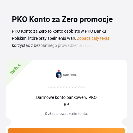
PKO Konto za Zero promocje
PKO Konto za Zero to konto osobiste w PKO Banku
Polskim, które przy spełnieniu warunków pozwala
Zobacz cały tekst
korzystać z bezpłatnego prowadzenia rachunku. Aktualna
promocja PKO Konto za Zero obniża koszty na start, a kod
rabatowy PKO Konto za Zero oraz dostępny kupon
ZNIŻKA
zwiększają opłacalność otwarcia rachunku. Pełny przegląd
warunków bonusu znajdziesz w tym zestawieniu. Konto za
Zero w PKO BP łączy darmowe prowadzenie rachunku z
dostępem do bankowości mobilnej IKO oraz sieci
bankomatów PKO. Zniżka i rabat dla nowych klientów
Darmowe konto bankowe w PKO
dodatkowo zwiększają opłacalność tego wyboru, a
BP
aktualne opłaty oraz warunki promocji sprawdzisz w
0 zł za prowadzenie konta.
przeglądzie na tej stronie. Skorzystaj z bieżącej okazji i
otwórz konto na lepszych warunkach.