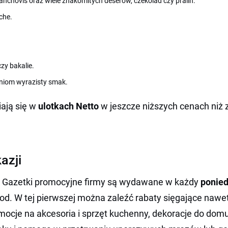
anchovis oraz wiele znakomitych deserów, czekolad czy pralin.
che.
zy bakalie.
aniom wyrazisty smak.
ają się w
ulotkach Netto
w jeszcze niższych cenach niż z
azji
to! Gazetki promocyjne firmy są wydawane w każdy
ponied
od. W tej pierwszej można zaleźć rabaty sięgające nawe
promocje na akcesoria i sprzęt kuchenny, dekoracje do d