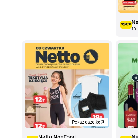
Ne
10. 
Pokaż gazetkę
Netto NonFood
Ne