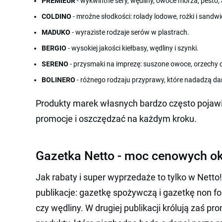
PREMIEUR
- wykwintne sery, wędliny, owoce morza, pesto, 
COLDINO
- mroźne słodkości: rolady lodowe, rożki i sandwi
MADUKO
- wyraziste rodzaje serów w plastrach.
BERGIO
- wysokiej jakości kiełbasy, wędliny i szynki.
SERENO
- przysmaki na imprezę: suszone owoce, orzechy c
BOLINERO
- różnego rodzaju przyprawy, które nadadzą d
Produkty marek własnych bardzo często pojawi
promocje i oszczędzać na każdym kroku.
Gazetka Netto - moc cenowych ok
Jak rabaty i super wyprzedaże to tylko w Net
publikacje: gazetkę spożywczą i gazetkę non fo
czy wędliny. W drugiej publikacji królują zaś 