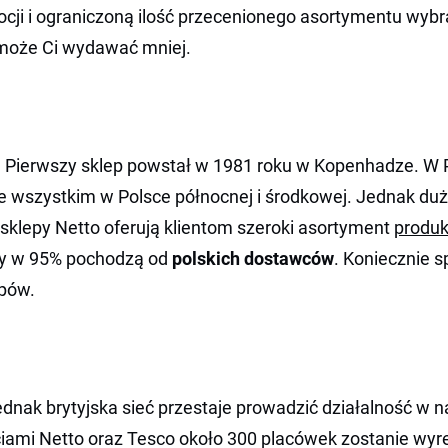
ji i ograniczoną ilość przecenionego asortymentu wybra
oże Ci wydawać mniej.
. Pierwszy sklep powstał w 1981 roku w Kopenhadze. W P
zede wszystkim w Polsce północnej i środkowej. Jednak 
 sklepy Netto oferują klientom szeroki asortyment
produ
kty w 95% pochodzą od
polskich dostawców
. Koniecznie s
upów.
ednak brytyjska sieć przestaje prowadzić działalność w 
iami Netto oraz Tesco około 300 placówek zostanie wy