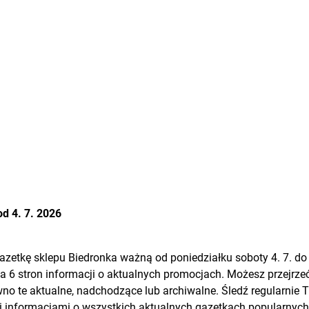
d 4. 7. 2026
gazetkę sklepu
Biedronka
ważną od poniedziałku soboty 4. 7. do 
a 6 stron informacji o aktualnych promocjach. Możesz przejrzeć
no te aktualne, nadchodzące lub archiwalne. Śledź regularnie Ti
 informacjami o wszystkich aktualnych gazetkach popularnych