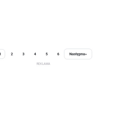
1
2
3
4
5
6
Następna
»
REKLAMA