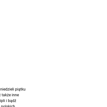
niedzieli piątku
 także inne
pli i bądź
 polskich