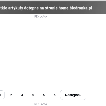
REKLAMA
1
2
3
4
5
6
Następna
»
REKLAMA