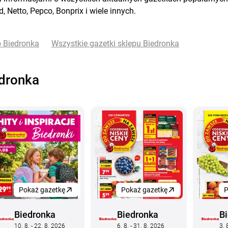
d
,
Netto
,
Pepco
,
Bonprix
i wiele
innych.
o Biedronka
Wszystkie gazetki sklepu Biedronka
edronka
Pokaż gazetkę
Pokaż gazetkę
P
Biedronka
Biedronka
B
10. 8. - 22. 8. 2026
6. 8. - 31. 8. 2026
3. 