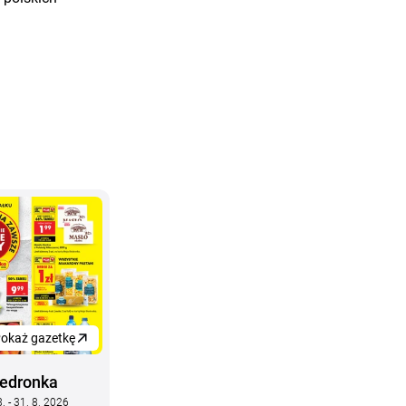
okaż gazetkę
iedronka
8. - 31. 8. 2026