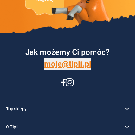
Jak możemy Ci pomóc?
moje@tipli.pl
Top sklepy
O Tipli