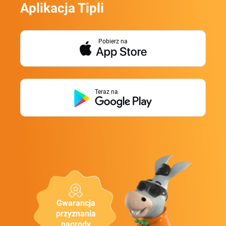
Aplikacja Tipli
Pobierz na
Teraz na
Gwarancja
przyznania
nagrody