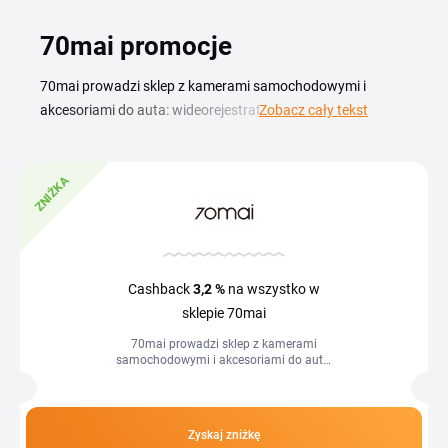
70mai promocje
70mai prowadzi sklep z kamerami samochodowymi i
akcesoriami do auta: wideorejestratorami, modułami GPS,
Zobacz cały tekst
kartami pamięci oraz uchwytami montażowymi. Aktualny
kod rabatowy 70mai pozwala Ci kupić kamerę dashcam lub
ZNIŻKA
zestaw akcesoriów w niższej cenie niż w stacjonarnym
sklepie z elektroniką. Na tej stronie znajdziesz kupony i
promocje dostępne w polskim sklepie sklep.70mai.pl. Kody
działają na konkretne modele kamer, akcesoria lub całe
zamówienie, a warunki znajdziesz przy każdym kuponie.
Cashback
3,2 %
na wszystko w
Wystarczy skopiować kod, przejść do koszyka 70mai i
sklepie 70mai
wkleić go w polu „Kod rabatowy" przed złożeniem
70mai prowadzi sklep z kamerami
zamówienia.
samochodowymi i akcesoriami do auta:
wideorejestratorami, modułami GPS,
kartami pamięci oraz uchwytami
montażowymi....
Zyskaj zniżkę