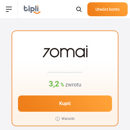
Utwórz konto
3,2
%
zwrotu
Kupić
Warunki