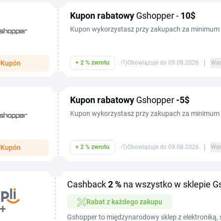
Kupon rabatowy
Gshopper -
10$
Kupon wykorzystasz przy zakupach za minimum
|
Kupón
+ 2 % zwrotu
Obowiązuje do 09.08.2026
War
Kupon rabatowy
Gshopper
-5$
Kupon wykorzystasz przy zakupach za minimum
|
Kupón
+ 2 % zwrotu
Obowiązuje do 09.08.2026
War
Cashback
2 %
na wszystko w sklepie G
Rabat z każdego zakupu
Gshopper to międzynarodowy sklep z elektroniką, 