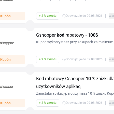
|
Kupón
+ 2 % zwrotu
Obowiązuje do 09.08.2026
War
Gshopper
kod
rabatowy -
100$
Kupon wykorzystasz przy zakupach za minimum
|
Kupón
+ 2 % zwrotu
Obowiązuje do 09.08.2026
War
Kod rabatowy Gshopper
10 %
zniżki d
użytkowników aplikacji
Zainstaluj aplikację, a otrzymasz 10 % zniżki. Ku
koszyku sklepu.
|
Kupón
+ 2 % zwrotu
Obowiązuje do 09.08.2026
War