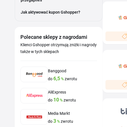
przegapiłeś
Jak aktywować kupon Gshopper?
Polecane sklepy z nagrodami
Klienci Gshopper otrzymują zniżki i nagrody
także w tych sklepach
Banggood
6,5
do
%
zwrotu
AliExpress
10
do
%
zwrotu
Media Markt
3
do
%
zwrotu