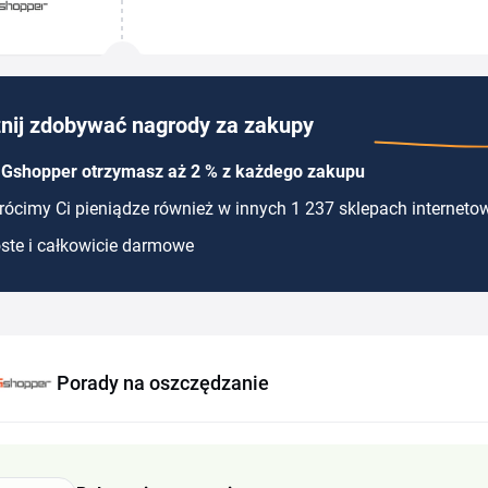
akcesoriami smart home, a aktualny kod rabatow
kupić...
nij zdobywać nagrody za zakupy
 Gshopper otrzymasz aż 2 % z każdego zakupu
ócimy Ci pieniądze również w innych 1 237 sklepach interneto
ste i całkowicie darmowe
Porady na oszczędzanie