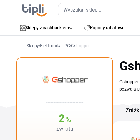
Sklepy z cashbackiem
Kupony rabatowe
Sklepy
Elektronika i PC
Gshopper
Gsh
Gshopper t
pozwala Ci
kod i wkle
AGD oraz a
Zniżk
zaoszczędz
2
%
zwrotu