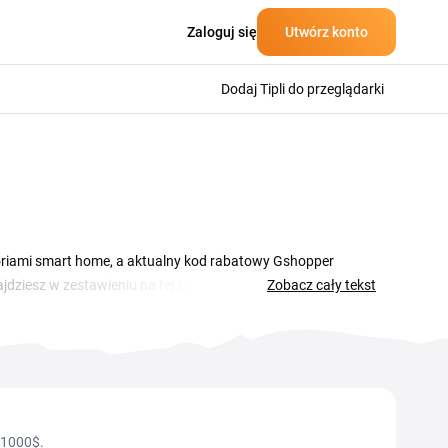
Zaloguj się
Utwórz konto
Dodaj Tipli do przeglądarki
oriami smart home, a aktualny kod rabatowy Gshopper
jdziesz w zestawieniu na tej stronie, wystarczy skopiować
Zobacz cały tekst
isz nowości technologiczne, słuchawki, smartwatche, drobne
ycznych sklepach z elektroniką. Z aktywnym kuponem
o bieżących ofert i promocyjnych zestawów.
 1000$.