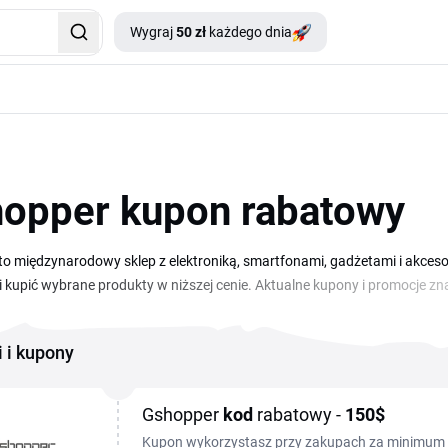
Wygraj
50 zł
każdego dnia
opper kupon rabatowy
o międzynarodowy sklep z elektroniką, smartfonami, gadżetami i akces
 kupić wybrane produkty w niższej cenie. Aktualne kupony i promocje zna
ić go w koszyku, by zniżka naliczyła się automatycznie. W Gshopper kup
kcesoria z bezpośredniej wysyłki, często w cenach niższych niż w klas
i i kupony
isz dodatkowo, a po wejściu do sklepu z tej strony otrzymasz dostęp d
Gshopper
kod
rabatowy -
150$
Kupon wykorzystasz przy zakupach za minimum