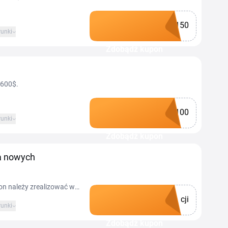
150
unki
Zdobądź kupon
 600$.
100
unki
Zdobądź kupon
la nowych
pon należy zrealizować w
cji
unki
Zdobądź kupon