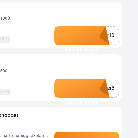
 100$.
r10
unki
Zdobądź kupon
 50$.
er5
unki
Zdobądź kupon
shopper
smartfonami, gadżetami i