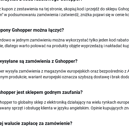
 kupon z zestawienia na tej stronie, skopiuj kod i przejdź do sklepu Gs
" w podsumowaniu zamówienia i zatwierdź, zniżka pojawi się w cenie k
upony Gshopper można łączyć?
rdowo w jednym zamówieniu można wykorzystać tylko jeden kod rabato
ie, dlatego warto polować na produkty objęte wyprzedażą i nakładać ku
wysyłane są zamówienia z Gshopper?
er wysyła zamówienia z magazynów europejskich oraz bezpośrednio z Az
tnym produkcie, wariant europejski oznacza szybszą dostawę i brak do
shopper jest sklepem godnym zaufania?
hopper to globalny sklep z elektroniką działający na wielu rynkach europ
wany sprzęt i obsługę klienta w języku angielskim. Opinie kupujących zn
ej walucie zapłacę za zamówienie?