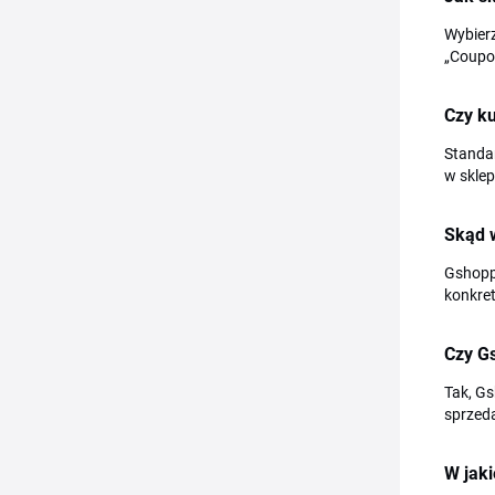
Wybierz
„Coupon
Czy k
Standa
w sklep
Skąd 
Gshopp
konkre
Czy G
Tak, Gs
sprzeda
W jaki