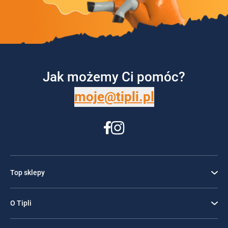
Jak możemy Ci pomóc?
moje@tipli.pl
Top sklepy
O Tipli