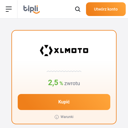
Utwórz konto
2,5
%
zwrotu
Kupić
Warunki