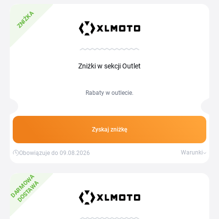
ZNIŻKA
Zniżki w sekcji Outlet
Rabaty w outlecie.
Zyskaj zniżkę
Warunki
Obowiązuje do 09.08.2026
D
A
R
M
W
A
D
O
S
T
A
W
O
A