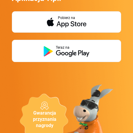
Pobierz na
Teraz na
Gwarancja
przyznania
nagrody