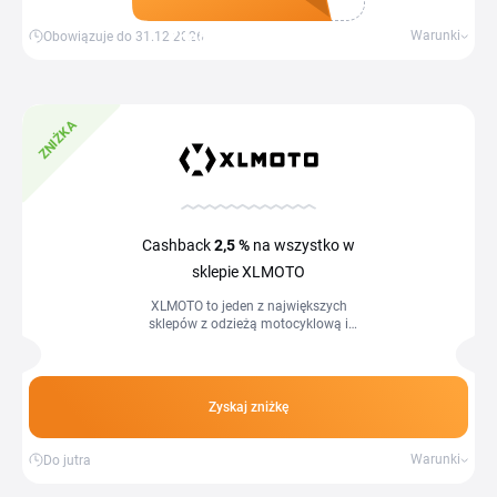
Zdobądź kupon
Warunki
Obowiązuje do 31.12.2026
ZNIŻKA
Cashback
2,5 %
na wszystko w
sklepie XLMOTO
XLMOTO to jeden z największych
sklepów z odzieżą motocyklową i
wyposażeniem dla motocyklistów w
Polsce i Europie. Z aktualnym kodem
rabatowym...
Zyskaj zniżkę
Warunki
Do jutra