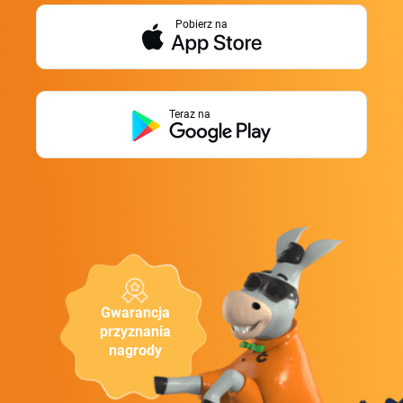
Pobierz na
Teraz na
Gwarancja
przyznania
nagrody