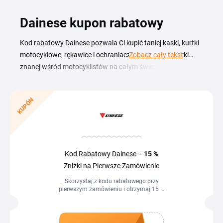
Dainese kupon rabatowy
Kod rabatowy Dainese pozwala Ci kupić taniej kaski, kurtki
motocyklowe, rękawice i ochraniacze od włoskiej marki
Zobacz cały tekst
znanej wśród motocyklistów na całym świecie. Aktualny
przegląd kuponów i promocji znajdziesz na tej stronie —
wystarczy skopiować kod i wkleić go w koszyku podczas
KUPÓN
zamówienia. Dainese to sprzęt projektowany z myślą o
bezpieczeństwie i komforcie jazdy — od strojów torowych
po odzież miejską. Dzięki kuponom rabatowym wybór
rękawic, butów czy kombinezonu na sezon staje się
korzystniejszy, a Ty nie musisz rezygnować z ochrony ani
Kod Rabatowy Dainese –
15 %
stylu. Sprawdź dostępne zniżki zanim złożysz zamówienie
Zniżki na Pierwsze Zamówienie
w sklepie internetowym marki.
Skorzystaj z kodu rabatowego przy
pierwszym zamówieniu i otrzymaj 15 %
zniżki na cały asortyment Dainese –
odzież i akcesoria motocyklowe,
narciarskie i sportowe. Kod rabatowy
wykorzystaj w koszyku sklepu.