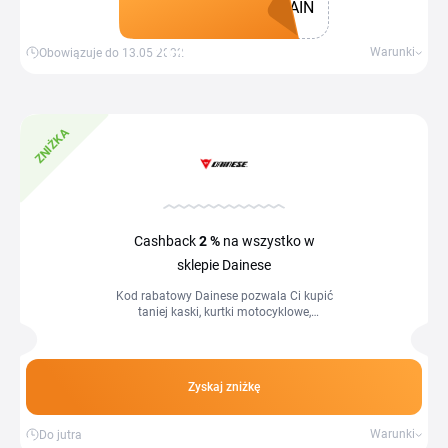
AIN
Zdobądź kupon
Warunki
Obowiązuje do 13.05.2032
ZNIŻKA
Cashback
2 %
na wszystko w
sklepie Dainese
Kod rabatowy Dainese pozwala Ci kupić
taniej kaski, kurtki motocyklowe,
rękawice i ochraniacze od włoskiej
marki znanej wśród motocyklistów na...
Zyskaj zniżkę
Warunki
Do jutra