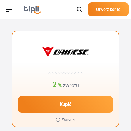
Utwórz konto
2
%
zwrotu
Kupić
Warunki