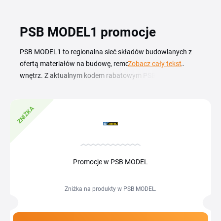
PSB MODEL1 promocje
PSB MODEL1 to regionalna sieć składów budowlanych z
ofertą materiałów na budowę, remont i wykończenie
Zobacz cały tekst
wnętrz. Z aktualnym kodem rabatowym PSB MODEL1
kupujesz cement, farby, narzędzia i chemię budowlaną w
niższej cenie. Aktualne kupony i promocje znajdziesz w
ZNIŻKA
zestawieniu na tej stronie, wystarczy wybrać ofertę i
przejść do sklepu model1.pl. PSB MODEL1 prowadzi
własne markety stacjonarne oraz sklep internetowy, w
którym zamówisz dostawę materiałów na plac budowy.
Dzięki zniżce na większe zamówienia obniżysz koszt całego
Promocje w PSB MODEL
remontu, a sezonowe rabaty obejmują konkretne kategorie,
od ogrodu i tarasu po instalacje sanitarne. Przed zakupem
Zniżka na produkty w PSB MODEL.
sprawdź, które kupony są aktywne tego dnia.