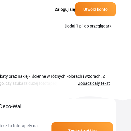
Zaloguj się
Utwórz konto
Dodaj Tipli do przeglądarki
katy oraz naklejki ścienne w różnych kolorach i wzorach. Z
o, czy szukasz dużej fototapety do salonu, czy drobnej
Zobacz cały tekst
omocje sklepu. Wystarczy, że wybierzesz odpowiedni kod,
mniej za fototapety, plakaty i dekoracje, które dopasujesz
 Deco-Wall
iesz tu fototapety na
Zyskaj zniżkę