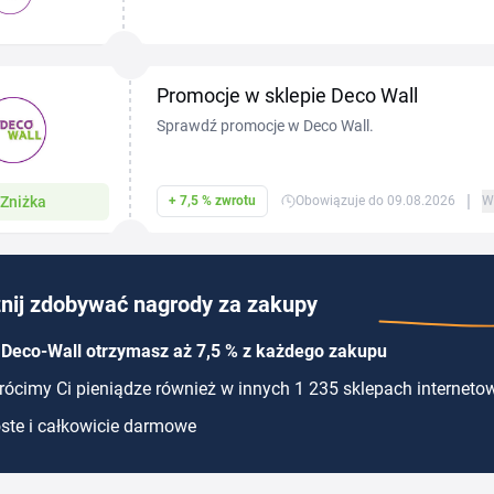
wymiar, plakaty oraz naklejki ścienne w różnych ko
Promocje w sklepie Deco Wall
Sprawdź promocje w Deco Wall.
|
Zniżka
+ 7,5 % zwrotu
Obowiązuje do 09.08.2026
W
nij zdobywać nagrody za zakupy
 Deco-Wall otrzymasz aż 7,5 % z każdego zakupu
ócimy Ci pieniądze również w innych 1 235 sklepach interneto
ste i całkowicie darmowe