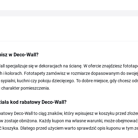
pisz w Deco-Wall?
ll specjalizuje się w dekoracjach na ścianę. W ofercie znajdziesz fototap
 i kolorach. Fototapety zamówisz w rozmiarze dopasowanym do swojej ści
 sypialni, kuchni czy pokoju dziecięcego. To dobre miejsce, gdy chcesz 
 charakter pomieszczenia.
ziała kod rabatowy Deco-Wall?
atowy Deco-Wall to ciąg znaków, który wpisujesz w koszyku przed złoż
w zostaje obniżona. Każdy kupon ma własne warunki, może obejmować w
ć koszyka. Dlatego przed użyciem warto sprawdzić opis kuponu w tym z