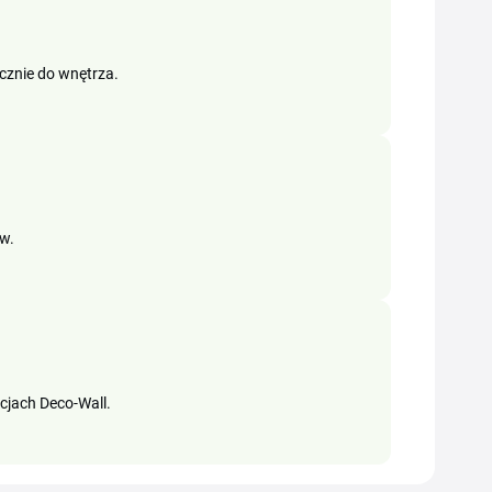
tycznie do wnętrza.
w.
kcjach Deco-Wall.