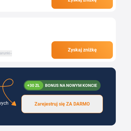
lorach i wzorach. Z...
Zyskaj zniżkę
arunki
+30 ZŁ
BONUS NA NOWYM KONCIE
wych
Zarejestruj się ZA DARMO