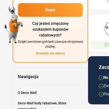
Kupić
Czy jesteś zmęczony
szukaniem kuponów
rabatowych?
Dzięki zwrotowi gotówki zawsze otrzymasz
zniżkę.
Dowiedz się więcej
Zacz
Nawigacja
Na
Zwr
O Deco-Wall
Pro
Deco-Wall kody rabatowe, które