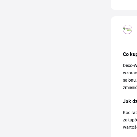
Co ku
Deco-Wa
wzorach
salonu,
zmienić
Jak d
Kod rab
zakupó
wartoś