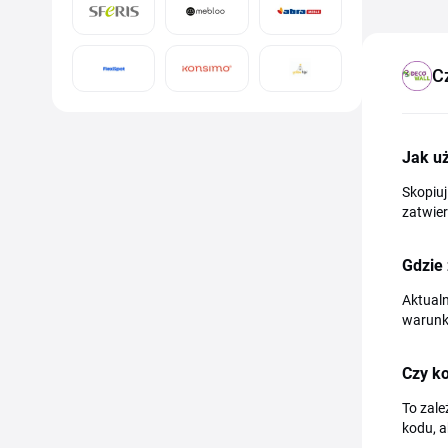
C
Jak u
Skopiuj
zatwie
Gdzie
Aktualn
warunk
Czy ko
To zale
kodu, a