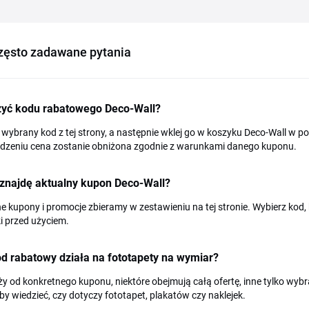
zęsto zadawane pytania
żyć kodu rabatowego Deco-Wall?
 wybrany kod z tej strony, a następnie wklej go w koszyku Deco-Wall w 
rdzeniu cena zostanie obniżona zgodnie z warunkami danego kuponu.
 znajdę aktualny kupon Deco-Wall?
e kupony i promocje zbieramy w zestawieniu na tej stronie. Wybierz ko
i przed użyciem.
d rabatowy działa na fototapety na wymiar?
ży od konkretnego kuponu, niektóre obejmują całą ofertę, inne tylko wy
by wiedzieć, czy dotyczy fototapet, plakatów czy naklejek.