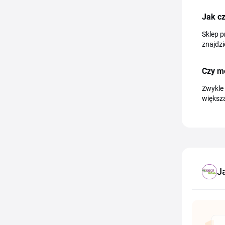
Jak c
Sklep p
znajdz
Czy m
Zwykle 
większ
J