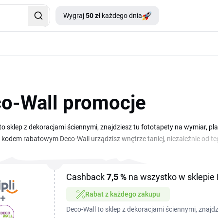
Wygraj
50 zł
każdego dnia
o-Wall promocje
to sklep z dekoracjami ściennymi, znajdziesz tu fototapety na wymiar, pla
kodem rabatowym Deco-Wall urządzisz wnętrze taniej, niezależnie od teg
o pokoju dziecka. Na tej stronie zbieramy dla Ciebie aktualne kupony i pr
 go i wkleisz w koszyku przy składaniu zamówienia. Dzięki temu zapłacisz 
 stylu i wymiarów ściany.
Cashback
7,5 %
na wszystko w sklepie
Rabat z każdego zakupu
Deco-Wall to sklep z dekoracjami ściennymi, znajdz