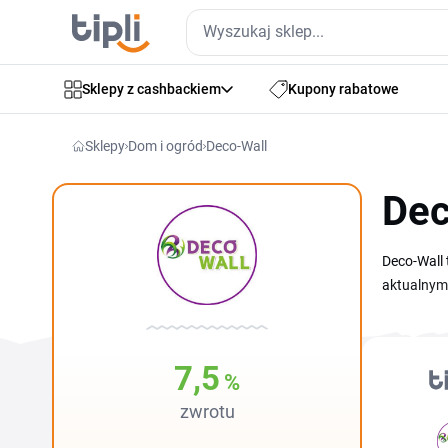
Sklepy z cashbackiem
Kupony rabatowe
Sklepy
Dom i ogród
Deco-Wall
Dec
Deco-Wall 
aktualnym 
naklejki d
skopiujesz
do swojego
7,5
%
zwrotu