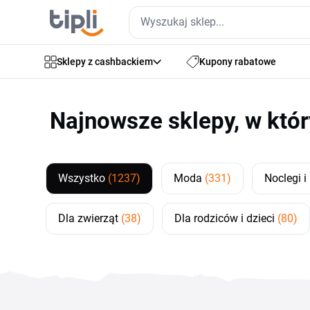
Sklepy z cashbackiem
Kupony rabatowe
Najnowsze sklepy, w któ
Wszystko
(1237)
Moda
(331)
Noclegi 
Dla zwierząt
(38)
Dla rodziców i dzieci
(80)