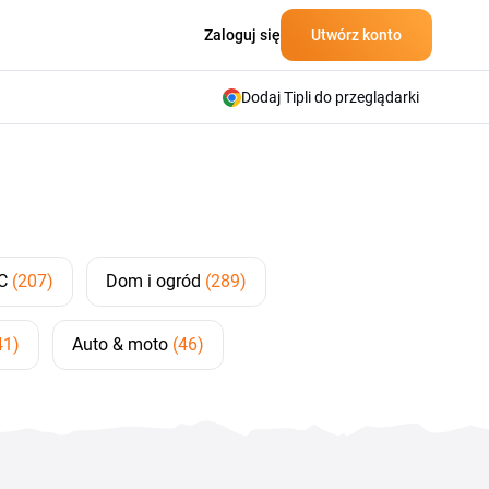
Zaloguj się
Utwórz konto
Dodaj Tipli do przeglądarki
PC
(207)
Dom i ogród
(289)
41)
Auto & moto
(46)