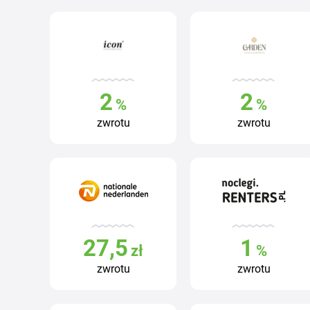
2
2
%
%
zwrotu
zwrotu
27,5
1
zł
%
zwrotu
zwrotu