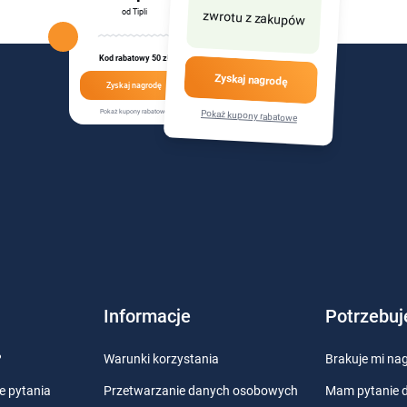
od Tipli
zwrotu z zakupów
Kod rabatowy 50 zł
Zyskaj nagrodę
Zyskaj nagrodę
Pokaż kupony rabatowe
Pokaż kupony rabatowe
Informacje
Potrzebu
?
Warunki korzystania
Brakuje mi na
e pytania
Przetwarzanie danych osobowych
Mam pytanie 