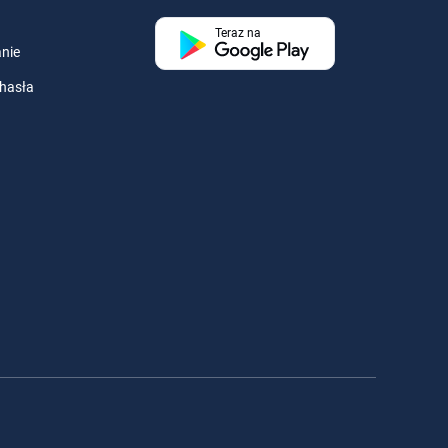
Teraz na
nie
hasła