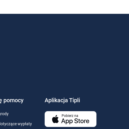
ję pomocy
Aplikacja Tipli
grody
Pobierz na
dotyczące wypłaty