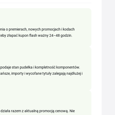
ienia o premierach, nowych promocjach i kodach
 żeby złapać kupon flash ważny 24–48 godzin.
k podaje stan pudełka i kompletność komponentów.
ańsze, importy i wycofane tytuły zalegają najdłużej i
 działa razem z aktualną promocją cenową. Nie