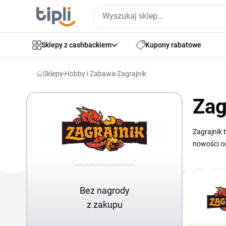
Sklepy z cashbackiem
Kupony rabatowe
Sklepy
Hobby i Zabawa
Zagrajnik
Zag
Zagrajnik 
nowości od
promocje Z
Zagrajnik 
każdym ko
Bez nagrody
z zakupu