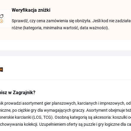
Weryfikacja zniżki
Sprawdź, czy cena zamówienia się obniżyła. Jeśli kod nie zadziała
różne (kategoria, minimalna wartość, data ważności).
isz w Zagrajnik?
ik prowadzi asortyment gier planszowych, karcianych i imprezowych, od ty
czne, po ciężkie gry dla wymagających graczy. Asortyment obejmuje te
onerskie karcianki (LCG, TCG). Osobną kategorią są akcesoria: koszulki oc
chowywania kolekcji. Uzupełnieniem oferty są puzzle i gry logiczne dla cał