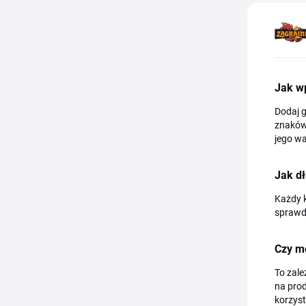
Jak w
Dodaj g
znaków 
jego wa
Jak dł
Każdy k
sprawdź
Czy m
To zal
na prod
korzyst