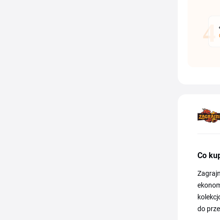
Co kup
Zagrajn
ekonomi
kolekcj
do prze