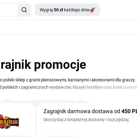
Wygraj
50 zł
każdego dnia
rajnik promocje
to polski sklep z grami planszowymi, karcianymi i akcesoriami dla gracz
 polskich i zagranicznych wydawców, klasyki familijne oraz kolekcjonerski
agrajnik. Skopiuj kod, przejdź do sklepu i wklej go w koszyku w polu „
zwykle obejmuje wybraną kategorię (np. gry planszowe, karcianki, akcesor
dzie.
Zagrajnik darmowa dostawa od
450 P
Skorzystaj z bezpłatnej dostawy i oszczędzaj.