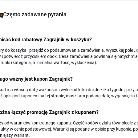
Często zadawane pytania
pisać kod rabatowy Zagrajnik w koszyku?
ry do koszyka i przejdź do podsumowania zamówienia. Wyszukaj pole „K
i potwierdź przyciskiem obok. Cena zamówienia powinna się natychmiast p
runki (kategoria, minimalna wartość, wykluczenia).
ugo ważny jest kupon Zagrajnik?
od ma własną datę ważności, zwykle od kilku dni do kilku tygodni, przy
 opis pod kuponem na tej stronie, masz tam podaną datę wygaśnięcia i k
ożna łączyć promocję Zagrajnik z kuponem?
eży od warunków konkretnego kuponu. Część kodów działa równolegle z
ukty w cenie podstawowej. Warunki są podane w opisie przy kuponie, por
niejszy wariant.