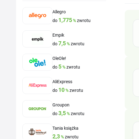
Allegro
1,775
do
%
zwrotu
Empik
7,5
do
%
zwrotu
OleOle!
5
do
%
zwrotu
AliExpress
10
do
%
zwrotu
Groupon
3,5
do
%
zwrotu
Tania książka
2,3
%
zwrotu