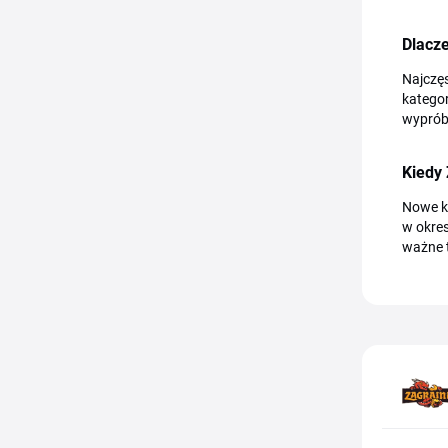
Dlacze
Najczę
kategor
wypróbu
Kiedy
Nowe ko
w okres
ważne t