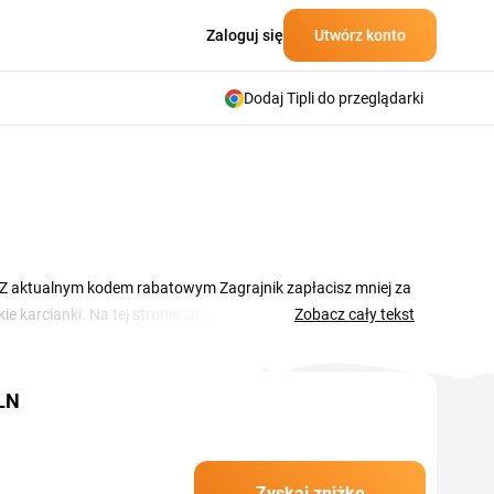
Zaloguj się
Utwórz konto
Dodaj Tipli do przeglądarki
y. Z aktualnym kodem rabatowym Zagrajnik zapłacisz mniej za
e karcianki. Na tej stronie znajdziesz aktualne kupony i
Zobacz cały tekst
Kod rabatowy” przed potwierdzeniem zamówienia. Kupon
ia) lub konkretny tytuł, warunki są podane w opisie przy
LN
Zyskaj zniżkę