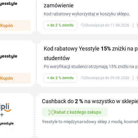
zamówienie
Kod rabatowy wykorzystaj w koszyku sklepu.
|
Kupón
+ do 2 % zwrotu
Obowiązuje do 11.08.2026
Kod rabatowy Yesstyle
15%
zniżki na 
studentów
Po weryfikacji studenci otrzymają 15% zniżki na 
kupony z 12% zniżką.
|
Kupón
+ do 2 % zwrotu
Obowiązuje do 09.08.2026
Cashback do
2 %
na wszystko w sklepie
Rabat z każdego zakupu
Yesstyle to międzynarodowy sklep z modą, kosmety
— kod rabatowy Yesstyle pozwala Ci zamówić ulu
niższej...