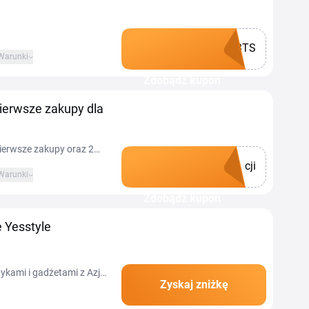
BTS
Warunki
Zdobądź kupon
pierwsze zakupy dla
pierwsze zakupy oraz 2
cji
Warunki
Zdobądź kupon
 Yesstyle
kami i gadżetami z Azji
Zyskaj zniżkę
bione produkty w