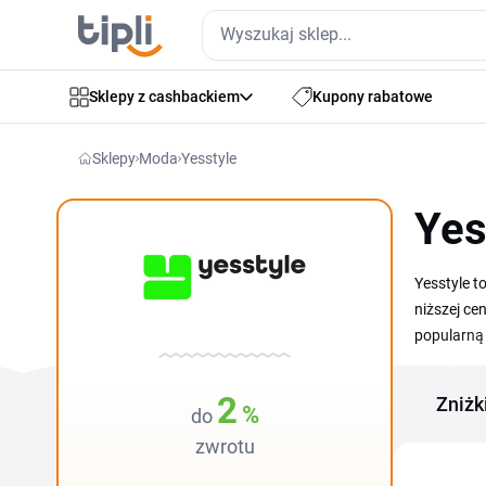
Sklepy z cashbackiem
Kupony rabatowe
Sklepy
Moda
Yesstyle
Yes
Yesstyle t
niższej ce
popularną 
kategorie 
a klienci 
2
Zniżk
%
do
powitalną 
zwrotu