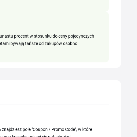
lkunastu procent w stosunku do ceny pojedynczych
żetami bywają tańsze od zakupów osobno.
najdziesz pole "Coupon / Promo Code", w które
 suma koszyka pojawi się natychmiast.