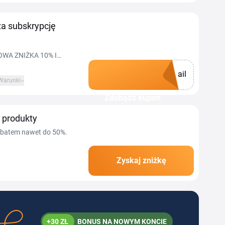
a subskrypcję
OWA ZNIŻKA 10% I
ail
Warunki
Zdobądź kupon
 produkty
rabatem nawet do 50%.
Zyskaj zniżkę
+30 ZŁ
BONUS NA NOWYM KONCIE