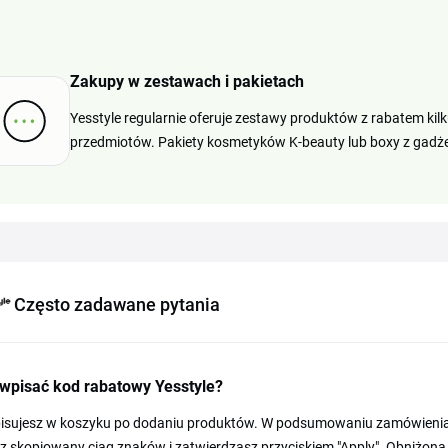
Zakupy w zestawach i pakietach
Yesstyle regularnie oferuje zestawy produktów z rabatem ki
przedmiotów. Pakiety kosmetyków K-beauty lub boxy z gad
Często zadawane pytania
 wpisać kod rabatowy Yesstyle?
isujesz w koszyku po dodaniu produktów. W podsumowaniu zamówienia z
z skopiowany ciąg znaków i zatwierdzasz przyciskiem "Apply". Obniżona