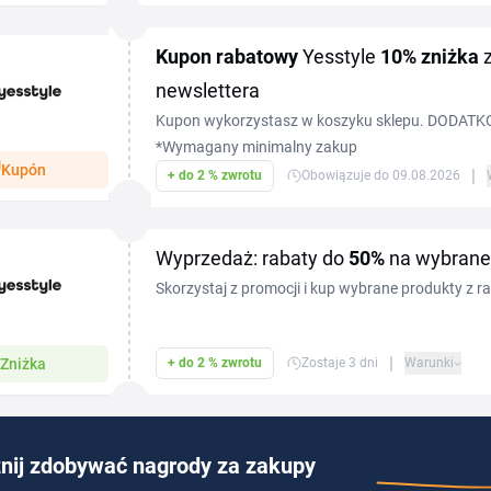
Kupon rabatowy
Yesstyle
10%
zniżka
z
newslettera
Kupon wykorzystasz w koszyku sklepu. DODATK
BEZPŁATNA WYSYŁKA*
*Wymagany minimalny zakup
Kupón
|
+ do 2 % zwrotu
Obowiązuje do 09.08.2026
Wyprzedaż: rabaty do
50%
na wybrane
Skorzystaj z promocji i kup wybrane produkty z 
|
Zniżka
+ do 2 % zwrotu
Zostaje 3 dni
Warunki
nij zdobywać nagrody za zakupy