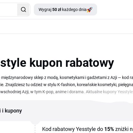
Wygraj
50 zł
każdego dnia
style kupon rabatowy
o międzynarodowy sklep z modą, kosmetykami i gadżetami z Azji — kod 
nie. Znajdziesz tu odzież w stylu K-fashion, koreańskie kosmetyki, pielęg
wschodniej Azji, w tym K-pop, anime i dorama. Aktualne kupony Yesstyl
oraz darmową dostawę przy zakupach powyżej określonej kwoty. Sklep w
regularnie sprawdzają kody rabatowe i oferty sezonowe przed większymi
i i kupony
zniżkę po założeniu konta, a stałym kupującym sklep przypomina o pro
Kod rabatowy Yesstyle do
15%
zniżki 