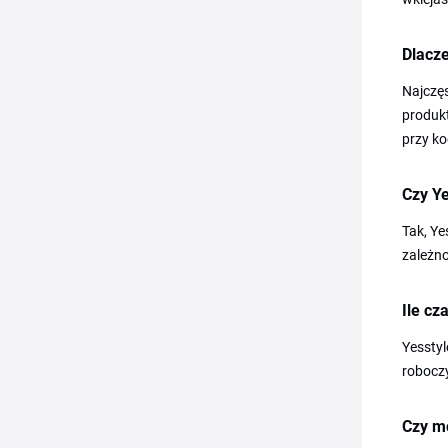
Dlacze
Najczęs
produkt
przy ko
Czy Y
Tak, Ye
zależno
Ile cz
Yessty
roboczy
Czy m