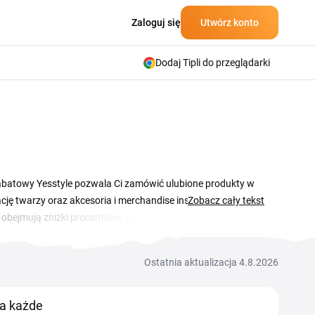
Zaloguj się
Utwórz konto
Dodaj Tipli do przeglądarki
rabatowy Yesstyle pozwala Ci zamówić ulubione produkty w
nację twarzy oraz akcesoria i merchandise inspirowany kulturą
Zobacz cały tekst
e obejmują zniżki procentowe, promocje na konkretne
ysyła paczki do Polski z centrów dystrybucji w Hongkongu,
 zamówieniami. Nowi użytkownicy często otrzymują
Ostatnia aktualizacja 4.8.2026
mocjach e-mailem.
na każde