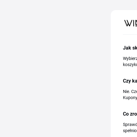
Jak s
Wybierz
koszyku
Czy k
Nie. Cz
Kupony
Co zro
Sprawdź
spełnio