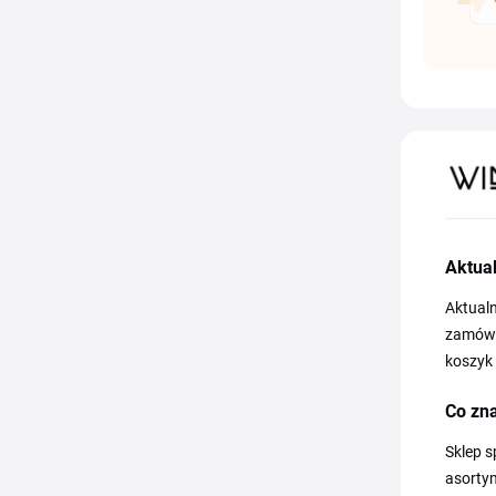
Aktua
Aktual
zamówi
koszyk 
Co zna
Sklep s
asortym