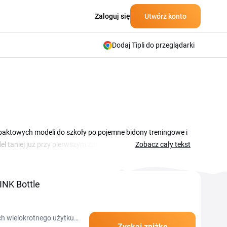
Zaloguj się
Utwórz konto
Dodaj Tipli do przeglądarki
mpaktowych modeli do szkoły po pojemne bidony treningowe i
 taniej już przy pierwszym zamówieniu. Sklep oferuje różne
Zobacz cały tekst
go treningu i aktywności na świeżym powietrzu. Sezonowe
elek naraz dla całej rodziny lub jako ekologiczny prezent.
warunków i termin ważności znajdziesz przy każdym kuponie
INK Bottle
ch wielokrotnego użytku,
Zyskaj zniżkę