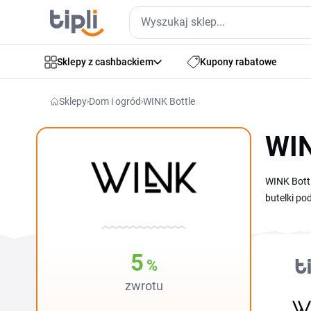
Sklepy z cashbackiem
Kupony rabatowe
Sklepy
Dom i ogród
WINK Bottle
WIN
WINK Bottl
butelki po
pojemnośc
promocje W
Aktualny r
5
%
w tym zes
zwrotu