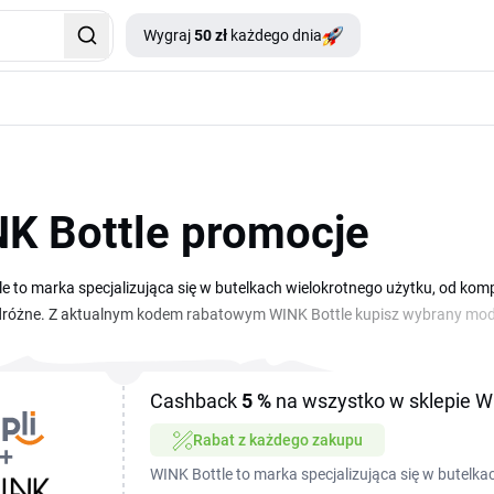
Wygraj
50 zł
każdego dnia
K Bottle promocje
e to marka specjalizująca się w butelkach wielokrotnego użytku, od ko
dróżne. Z aktualnym kodem rabatowym WINK Bottle kupisz wybrany model
i, kolory i wzory dostosowane do codziennego nawodnienia, intensywne
INK Bottle i bieżące kupony rabatowe to dobry moment na zakup kilku but
abat WINK Bottle może realnie obniżyć kwotę zamówienia, a szczegóły 
Cashback
5 %
na wszystko w sklepie W
tawieniu.
Rabat z każdego zakupu
WINK Bottle to marka specjalizująca się w butelka