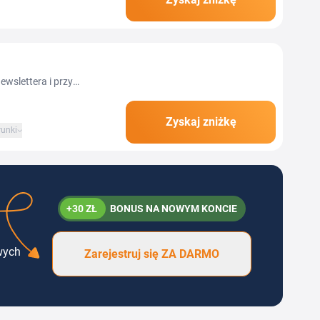
dony treningowe i
wslettera i przy
Zyskaj zniżkę
unki
+30 ZŁ
BONUS NA NOWYM KONCIE
wych
Zarejestruj się ZA DARMO