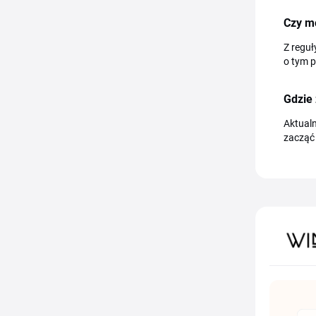
Czy m
Z regu
o tym p
Gdzie 
Aktualn
zacząć