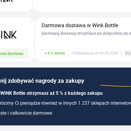
od kompaktowych modeli do szkoły po pojemne bi
butelki...
Darmowa dostawa w Wink Bottle
Darmową dostawę otrzymasz po dołączeniu do ne
zakupach za minimum 130 złotych.
|
owa dostawa
+ 5 % zwrotu
Obowiązuje do 09.08.2026
War
nij zdobywać nagrody za zakupy
 WINK Bottle otrzymasz aż 5 % z każdego zakupu
ócimy Ci pieniądze również w innych 1 237 sklepach interneto
ste i całkowicie darmowe