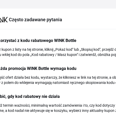
Często zadawane pytania
korzystać z kodu rabatowego WINK Bottle
 kupon z listy na tej stronie, kliknij „Pokaż kod" lub „Skopiuj kod", przej
 wklej kod do pola „Kod rabatowy / Masz kupon" i zatwierdź, obniżka 
ażda promocja WINK Bottle wymaga kodu
ęść ofert działa bez kodu, wystarczy, że klikniesz w link na tej stronie, 
 z polem do wklejenia wymagają natomiast ręcznego skopiowania kodu 
bić, gdy kod rabatowy nie działa
 termin ważności, minimalną wartość zamówienia i to, czy kod dotyczy 
ne, a kod nadal nie aktywuje się w koszyku, wybierz inny aktualny kupon z l