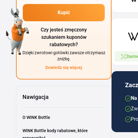
Kupić
Czy jesteś zmęczony
szukaniem kuponów
rabatowych?
Dzięki zwrotowi gotówki zawsze otrzymasz
Darm
zniżkę.
Dowiedz się więcej
Zacz
Nawigacja
Na
Zwr
O WINK Bottle
Pro
WINK Bottle kody rabatowe, które