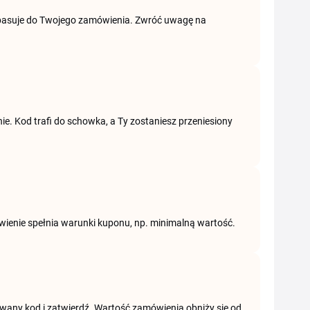
ry pasuje do Twojego zamówienia. Zwróć uwagę na
nie. Kod trafi do schowka, a Ty zostaniesz przeniesiony
wienie spełnia warunki kuponu, np. minimalną wartość.
wany kod i zatwierdź. Wartość zamówienia obniży się od