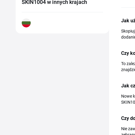
SKIN1004 w innych krajach
Jak u
Skopiuj
dodaniu
Czy k
To zale
znajdzi
Jak c
Nowe ko
SKIN10
Czy do
Nie za
zebrany