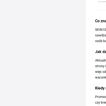
Co zn
SKIN100
nawilża
osób bu
Jak d
Aktualn
strony 
więc o
warunki
Kiedy 
Promocj
czy kre