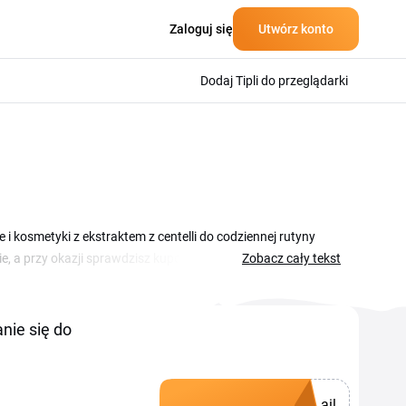
Zaloguj się
Utwórz konto
Dodaj Tipli do przeglądarki
 i kosmetyki z ekstraktem z centelli do codziennej rutyny
, a przy okazji sprawdzisz kupony i promocje zebrane w tym
Zobacz cały tekst
rutynę naraz i zamawiasz kilka produktów pielęgnacyjnych.
amówienia, dzięki temu za ulubione serum czy krem
 stronie.
nie się do
ail