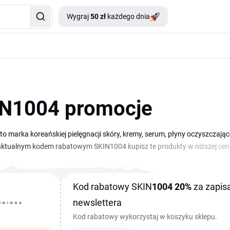
Wygraj
50 zł
każdego dnia
N1004 promocje
o marka koreańskiej pielęgnacji skóry, kremy, serum, płyny oczyszczające
aktualnym kodem rabatowym SKIN1004 kupisz te produkty w niższej cenie
u. Zniżki SKIN1004 przydają się zwłaszcza wtedy, gdy uzupełniasz całą 
skopiować kod i wkleić go w koszyku w polu na kupon przed złożeniem z
y zapłacisz mniej. Aktualny przegląd kodów rabatowych znajdziesz na tej
Kod rabatowy SKIN
1004
20%
za zapisa
newslettera
Kod rabatowy wykorzystaj w koszyku sklepu.