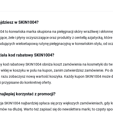
ajdziesz w SKIN1004?
4 to koreańska marka skupiona na pielęgnacji skóry wrażliwej i skłonne
jące, żele i płyny oczyszczające oraz produkty z centellą azjatycką, które
dujących wieloetapową rutynę pielęgnacyjną w koreańskim stylu, od ocz
ziała kod rabatowy SKIN1004?
y kod rabatowy SKIN1004 obniża koszt zamówienia na kosmetyki do twarz
i wklej w koszyku w polu na kupon, zanim zatwierdzisz zamówienie. Po 
d razu zobaczysz nową wartość koszyka. Każdy kupon SKIN1004 może dot
 przypisane do konkretnej oferty.
najlepiej korzystać z promocji?
a SKIN1004 najbardziej opłaca się przy większych zamówieniach, gdy k
mów na dłużej. Warto też zapisać się do newslettera marki, to częsty 