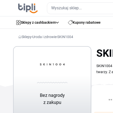
Sklepy z cashbackiem
Kupony rabatowe
Sklepy
Uroda i zdrowie
SKIN1004
SKI
SKIN1004 t
twarzy. Z 
zestawieni
Wystarczy 
nawilżając
Bez nagrody
z zakupu