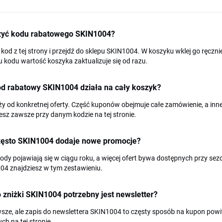
żyć kodu rabatowego SKIN1004?
 kod z tej strony i przejdź do sklepu SKIN1004. W koszyku wklej go ręcz
 kodu wartość koszyka zaktualizuje się od razu.
od rabatowy SKIN1004 działa na cały koszyk?
ży od konkretnej oferty. Część kuponów obejmuje całe zamówienie, a in
esz zawsze przy danym kodzie na tej stronie.
zęsto SKIN1004 dodaje nowe promocje?
dy pojawiają się w ciągu roku, a więcej ofert bywa dostępnych przy s
04 znajdziesz w tym zestawieniu.
 zniżki SKIN1004 potrzebny jest newsletter?
wsze, ale zapis do newslettera SKIN1004 to częsty sposób na kupon po
ch na tej stronie.