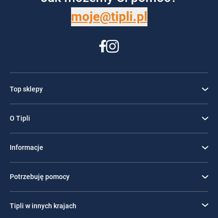
moje@tipli.pl
Top sklepy
O Tipli
Informacje
Potrzebuję pomocy
Tipli w innych krajach