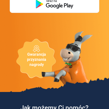
Teraz na
Gwarancja
przyznania
nagrody
Jak możemy Ci pomóc?