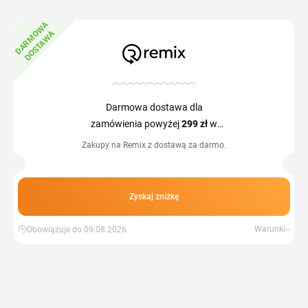
D
A
R
M
W
A
D
O
S
T
A
W
O
A
Darmowa dostawa dla
zamówienia powyżej
299 zł
w
Remix
Zakupy na Remix z dostawą za darmo.
Zyskaj zniżkę
Warunki
Obowiązuje do 09.08.2026