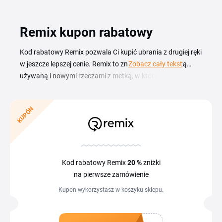
Remix kupon rabatowy
Kod rabatowy Remix pozwala Ci kupić ubrania z drugiej ręki
w jeszcze lepszej cenie. Remix to znany sklep z odzieżą
Zobacz cały tekst
używaną i nowymi rzeczami z metką, w którym znajdziesz
markowe ciuchy damskie, męskie i dziecięce w cenach o
wiele niższych niż w klasycznych sieciówkach. Z aktualnym
KUPÓN
kuponem łatwo zmniejszysz kwotę zamówienia w koszyku,
a regularne wyprzedaże i akcje typu darmowa dostawa
pomogą Ci jeszcze obniżyć rachunek. Aktualne kody
rabatowe Remix oraz informacje o trwających promocjach
znajdziesz w tym zestawieniu — sprawdź, który kupon
Kod rabatowy Remix
20 %
zniżki
pasuje do Twoich zakupów, i wykorzystaj go przy finalizacji
na pierwsze zamówienie
zamówienia.
Kupon wykorzystasz w koszyku sklepu.