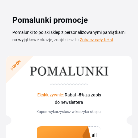
Pomalunki promocje
Pomalunki to polski sklep z personalizowanymi pamiątkami
na wyjątkowe okazje, znajdziesz tu metryczki, statuetki,
Zobacz cały tekst
ozdobne pudełka i zaproszenia. Z kodem rabatowym
Pomalunki zamówisz upominki na chrzest, ślub, narodziny
czy rocznicę w niższej cenie. Każdą promocję i aktualny
KUPÓN
kupon sprawdzisz na tej stronie. Zanim złożysz
zamówienie, przejrzyj dostępne kody i wybierz ten, który
pasuje do Twojego koszyka. Kupon kopiujesz i wklejasz w
sklepie podczas finalizacji zakupu, dzięki czemu od razu
Ekskluzywnie:
Rabat
-5%
za zapis
widzisz niższą kwotę do zapłaty w złotówkach. To prosty
do newslettera
sposób, by za pamiątkową dekorację zapłacić mniej.
Kupon wykorzystasz w koszyku sklepu.
ail