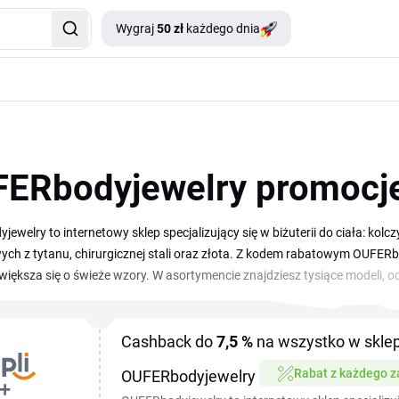
Wygraj
50 zł
każdego dnia
ERbodyjewelry promocj
ewelry to internetowy sklep specjalizujący się w biżuterii do ciała: kol
ych z tytanu, chirurgicznej stali oraz złota. Z kodem rabatowym OUFERbo
większa się o świeże wzory. W asortymencie znajdziesz tysiące modeli, 
i i opalami. Aktualne promocje i kupony OUFERbodyjewelry obejmują za
biżuterii. Przed zamówieniem skopiuj kod z tej strony i wklej go w koszyku
zakupu.
Cashback do
7,5 %
na wszystko w sklep
Rabat z każdego 
OUFERbodyjewelry