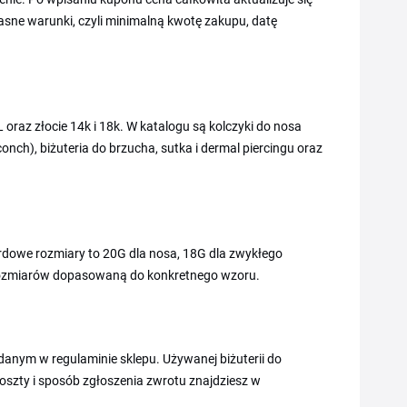
asne warunki, czyli minimalną kwotę zakupu, datę
6L oraz złocie 14k i 18k. W katalogu są kolczyki do nosa
conch), biżuteria do brzucha, sutka i dermal piercingu oraz
dowe rozmiary to 20G dla nosa, 18G dla zwykłego
ę rozmiarów dopasowaną do konkretnego wzoru.
anym w regulaminie sklepu. Używanej biżuterii do
koszty i sposób zgłoszenia zwrotu znajdziesz w