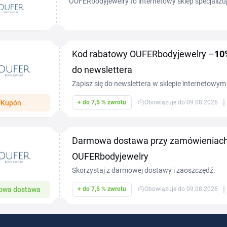
OUFERbodyjewelry to internetowy sklep specjalizują
ciała: kolczykach do nosa, kółkach, sztangach, lab
Kod rabatowy OUFERbodyjewelry –
10
do newslettera
Zapisz się do newslettera w sklepie internetowym
otrzymaj –10% zniżki na zakupy.
|
Kupón
+ do 7,5 % zwrotu
Obowiązuje do 09.08.2026
Darmowa dostawa przy zamówieniach
OUFERbodyjewelry
Skorzystaj z darmowej dostawy i zaoszczędź.
|
owa dostawa
+ do 7,5 % zwrotu
Obowiązuje do 09.08.2026