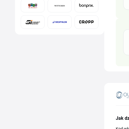
Jak d
Kod wkl