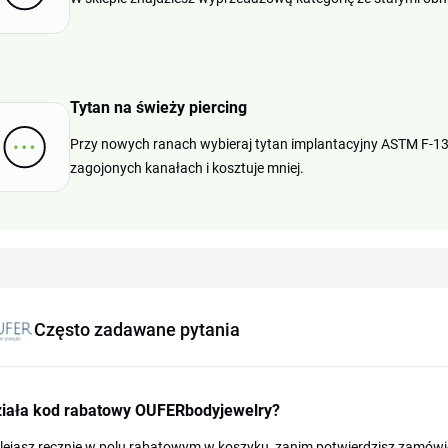
Tytan na świeży piercing
Przy nowych ranach wybieraj tytan implantacyjny ASTM F-136
zagojonych kanałach i kosztuje mniej.
Często zadawane pytania
ziała kod rabatowy OUFERbodyjewelry?
ejasz ręcznie w polu rabatowym w koszyku, zanim potwierdzisz zamówien