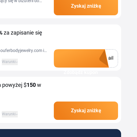
cy się w biżuterii do
Zyskaj zniżkę
retach i ozdobach...
%
za zapisanie się
 ouferbodyjewelry.com i
ail
Warunki
Zdobądź kupon
 powyżej $
150
w
Zyskaj zniżkę
Warunki