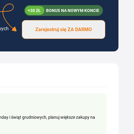
+30 ZŁ
BONUS NA NOWYM KONCIE
wych
Zarejestruj się ZA DARMO
onday i świąt grudniowych, planuj większe zakupy na