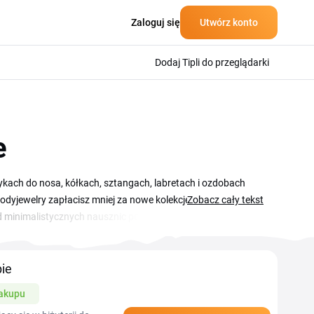
Zaloguj się
Utwórz konto
Dodaj Tipli do przeglądarki
e
czykach do nosa, kółkach, sztangach, labretach i ozdobach
dyjewelry zapłacisz mniej za nowe kolekcje, a katalog co
Zobacz cały tekst
od minimalistycznych nausznic po ozdobne kolczyki z
równo sezonowe wyprzedaże, jak i rabaty na pojedyncze
 w polu Kod rabatowy, żeby zniżka naliczyła się do całej
ie
zakupu