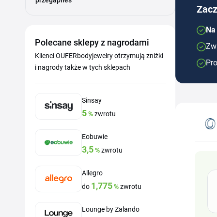
przegapiłeś
Zacz
Na
Polecane sklepy z nagrodami
Zwr
Klienci OUFERbodyjewelry otrzymują zniżki
Pro
i nagrody także w tych sklepach
Sinsay
5
%
zwrotu
Eobuwie
3,5
%
zwrotu
Allegro
1,775
do
%
zwrotu
Lounge by Zalando