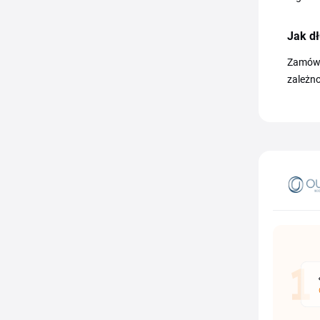
Jak dł
Zamówi
zależno