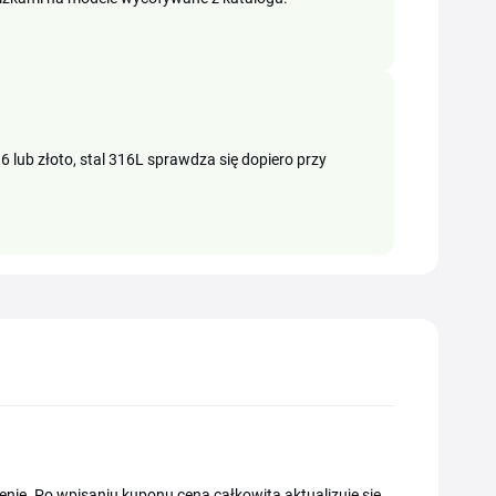
 lub złoto, stal 316L sprawdza się dopiero przy
ie. Po wpisaniu kuponu cena całkowita aktualizuje się