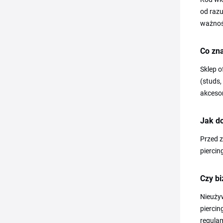
od razu
ważności
Co zn
Sklep o
(studs,
akcesor
Jak do
Przed 
piercin
Czy bi
Nieuży
piercin
regulam