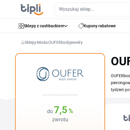
Sklepy z cashbackiem
Kupony rabatowe
Sklepy
Moda
OUFERbodyjewelry
OUF
OUFERbodyj
piercingow
tydzień po
kryształam
kategorie 
7,5
%
do
wartości 
zwrotu