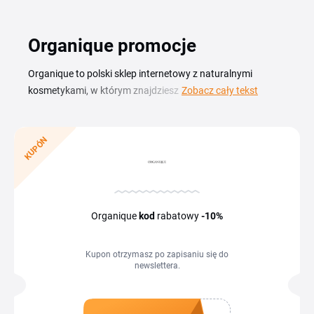
Organique promocje
Organique to polski sklep internetowy z naturalnymi
kosmetykami, w którym znajdziesz pielęgnację twarzy, ciała
Zobacz cały tekst
i włosów komponowaną z myślą o organicznych
składnikach i środowisku. Z aktualnym kodem rabatowym
Organique kupisz mydła naturalne, kremy, masła do ciała i
KUPÓN
kosmetyki do domowego spa w niższej cenie. Na tej stronie
zbieramy aktualne kupony i promocje, dzięki którym
zaoszczędzisz na zakupach. Wystarczy, że skopiujesz
wybrany kod, wkleisz go w koszyku i dokończysz
Organique
kod
rabatowy
-10%
zamówienie, Twoja ulubiona pielęgnacja wyjdzie taniej.
Kupon otrzymasz po zapisaniu się do
newslettera.