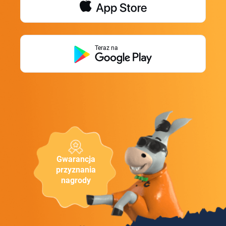
Teraz na
Gwarancja
przyznania
nagrody