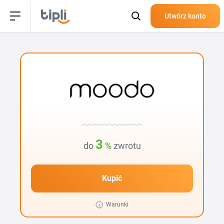
Utwórz konto
3
do
%
zwrotu
Kupić
Warunki