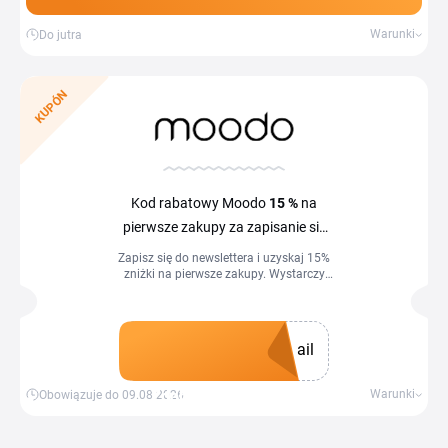
Warunki
Do jutra
KUPÓN
Kod rabatowy Moodo
15 %
na
pierwsze zakupy za zapisanie się
do newslettera
Zapisz się do newslettera i uzyskaj 15%
zniżki na pierwsze zakupy. Wystarczy
wpisać adres e-mail w odpowiednim
polu, potwierdzić rejestrację w
wiadomości e-mail, a po pomyślnym
zapisaniu się otrzymasz powitalny
ail
kupon rabatowy, który możesz
wykorzystać w koszyku. Oprócz zniżki
będziesz regularnie otrzymywać
Zdobądź kupon
Warunki
Obowiązuje do 09.08.2026
informacje o nowych promocjach i
sezonowych wyprzedażach.