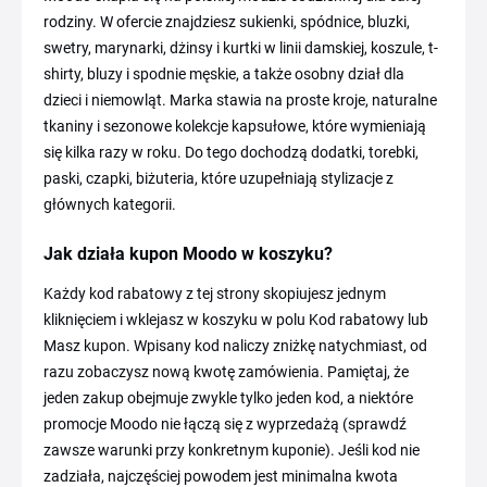
rodziny. W ofercie znajdziesz sukienki, spódnice, bluzki,
swetry, marynarki, dżinsy i kurtki w linii damskiej, koszule, t-
shirty, bluzy i spodnie męskie, a także osobny dział dla
dzieci i niemowląt. Marka stawia na proste kroje, naturalne
tkaniny i sezonowe kolekcje kapsułowe, które wymieniają
się kilka razy w roku. Do tego dochodzą dodatki, torebki,
paski, czapki, biżuteria, które uzupełniają stylizacje z
głównych kategorii.
Jak działa kupon Moodo w koszyku?
Każdy kod rabatowy z tej strony skopiujesz jednym
kliknięciem i wklejasz w koszyku w polu Kod rabatowy lub
Masz kupon. Wpisany kod naliczy zniżkę natychmiast, od
razu zobaczysz nową kwotę zamówienia. Pamiętaj, że
jeden zakup obejmuje zwykle tylko jeden kod, a niektóre
promocje Moodo nie łączą się z wyprzedażą (sprawdź
zawsze warunki przy konkretnym kuponie). Jeśli kod nie
zadziała, najczęściej powodem jest minimalna kwota