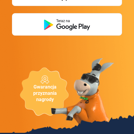
Teraz na
Gwarancja
przyznania
nagrody