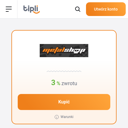
Utwórz konto
3
%
zwrotu
Kupić
Warunki