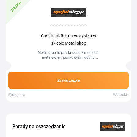
ZNIŻKA
Cashback
3 %
na wszystko w
sklepie Metal-shop
Metal-shop to polski sklep z merchem
metalowym, punkowym i gothic.
Znajdziesz tu oficjalne koszulki
zespołów, bluzy z kapturem, koszule
flanelowe,...
Zyskaj zniżkę
Warunki
Do jutra
Porady na oszczędzanie