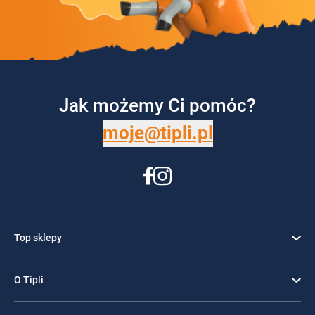
Jak możemy Ci pomóc?
moje@tipli.pl
Top sklepy
O Tipli