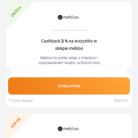
ZNIŻKA
Cashback
2 %
na wszystko w
sklepie mebloo
Mebloo to polski sklep z meblami i
wyposażeniem wnętrz, w którym kod
rabatowy Mebloo pozwala Ci obniżyć
cenę zamówienia jeszcze przed jego...
Zyskaj zniżkę
Warunki
Tylko dzisiaj
KUPÓN