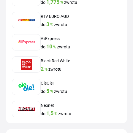
1,775
do
%
zwrotu
RTV EURO AGD
3
do
%
zwrotu
AliExpress
10
do
%
zwrotu
Black Red White
2
%
zwrotu
OleOle!
5
do
%
zwrotu
Neonet
1,5
do
%
zwrotu