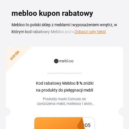
mebloo kupon rabatowy
Mebloo to polski sklep z meblami i wyposażeniem wnętrz, w
którym kod rabatowy Mebloo pozwala Ci obniżyć cenę
Zobacz cały tekst
zamówienia jeszcze przed jego złożeniem. Wystarczy, że
skopiujesz aktualny kupon z tej strony i wkleisz go w
koszyku w polu na kod promocyjny, zniżka naliczy się od
KUPÓN
razu. Na mebloo.pl kupisz meble do salonu, sypialni, kuchni
i biura, a aktualne promocje Mebloo oraz kupon rabatowy
działają na pełny asortyment. Sprawdź też okazje
sezonowe, takie jak Mebloo Black Friday, kiedy sklep
Kod rabatowy Mebloo
5 %
zniżki
przygotowuje dodatkowe obniżki na wybrane kolekcje.
na produkty do pielęgnacji mebli
Produkty marki Comodo do
czyszczenia mebli, materacy i skóry
naturalnej można kupić po wpisaniu
kodu w koszyku z 5 % rabatem.
DO5