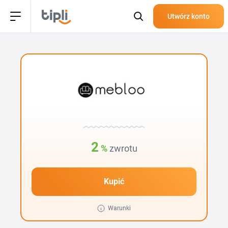
Utwórz konto
2
%
zwrotu
Kupić
Warunki