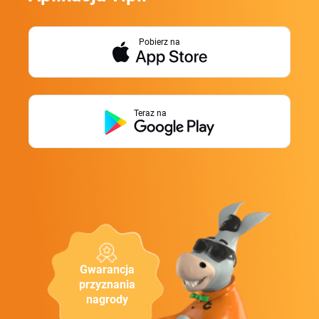
Pobierz na
Teraz na
Gwarancja
przyznania
nagrody