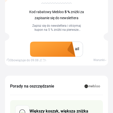
Kod rabatowy Mebloo
5 %
zniżki za
zapisanie się do newslettera
Zapisz się do newslettera i otrzymaj
kupon na 5 % zniżki na pierwsze
zamówienie. Kod obowiązuje wyłącznie
w przypadku produktów, które nie są
objęte promocją.
ail
Zdobądź kupon
Warunki
Obowiązuje do 09.08.2026
Porady na oszczędzanie
Większy koszyk, większa zniżka