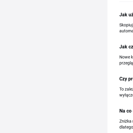
Jak u
Skopiuj
automat
Jak c
Nowe ku
przeglą
Czy pr
To zale
wyłączo
Na co 
Zniżka 
dlateg