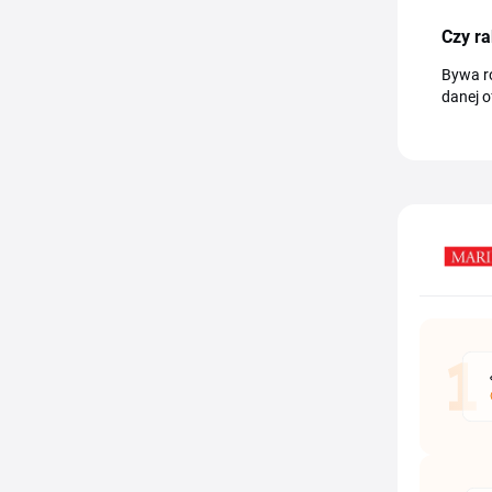
Czy ra
Bywa ró
danej of