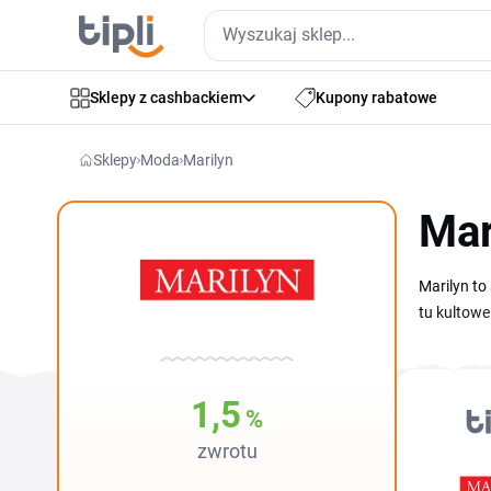
Sklepy z cashbackiem
Kupony rabatowe
Sklepy
Moda
Marilyn
Mar
Marilyn to
tu kultowe
modeli na 
koszyka t
kategorii 
1,5
%
zakupów.
zwrotu