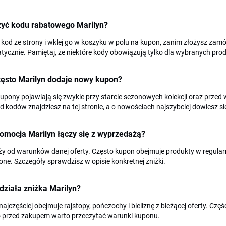
żyć kodu rabatowego Marilyn?
 kod ze strony i wklej go w koszyku w polu na kupon, zanim złożysz zamó
ycznie. Pamiętaj, że niektóre kody obowiązują tylko dla wybranych prod
zęsto Marilyn dodaje nowy kupon?
pony pojawiają się zwykle przy starcie sezonowych kolekcji oraz przed w
d kodów znajdziesz na tej stronie, a o nowościach najszybciej dowiesz si
omocja Marilyn łączy się z wyprzedażą?
ży od warunków danej oferty. Często kupon obejmuje produkty w regular
ne. Szczegóły sprawdzisz w opisie konkretnej zniżki.
działa zniżka Marilyn?
najczęściej obejmuje rajstopy, pończochy i bieliznę z bieżącej oferty. Częś
o przed zakupem warto przeczytać warunki kuponu.