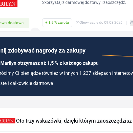
Skorzystaj z darmowej dostawy i zaoszczędź.
|
owa dostawa
+ 1,5 % zwrotu
Obowiązuje do 09.08.2026
W
nij zdobywać nagrody za zakupy
 Marilyn otrzymasz aż 1,5 % z każdego zakupu
ócimy Ci pieniądze również w innych 1 237 sklepach interneto
ste i całkowicie darmowe
Oto trzy wskazówki, dzięki którym zaoszczędzisz