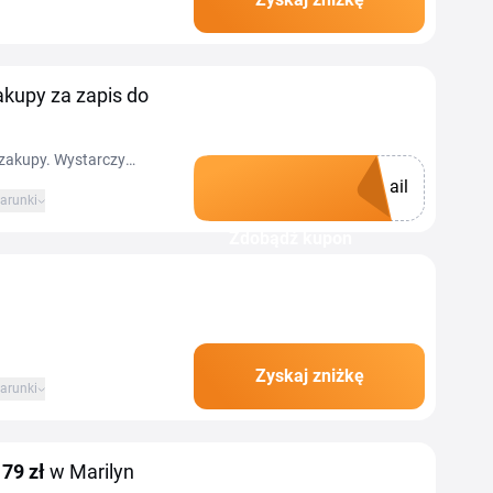
iższej cenie. Znajdziesz
akupy za zapis do
a zakupy. Wystarczy
ail
zić rejestrację w
arunki
ę otrzymasz powitalny
Zdobądź kupon
zyku. Oprócz zniżki
wych promocjach i
Zyskaj zniżkę
arunki
179 zł
w Marilyn