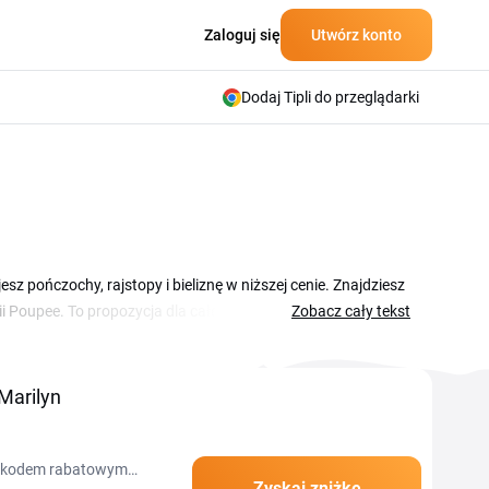
Zaloguj się
Utwórz konto
Dodaj Tipli do przeglądarki
sz pończochy, rajstopy i bieliznę w niższej cenie. Znajdziesz
ii Poupee. To propozycja dla całej rodziny, od klasycznych
Zobacz cały tekst
 kupon Marilyn pozwala Ci dołożyć ulubione modele do
we promocje i wyprzedaże, podczas których ceny wybranych
 stronie, wystarczy wybrać ofertę i skorzystać z niej podczas
Marilyn
, z kodem rabatowym
Zyskaj zniżkę