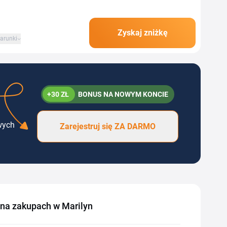
Zyskaj zniżkę
arunki
+30 ZŁ
BONUS NA NOWYM KONCIE
wych
Zarejestruj się ZA DARMO
 na zakupach w Marilyn