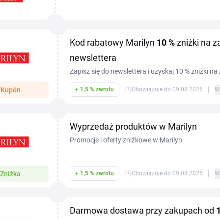
Marilyn kupujesz pończochy, rajstopy i bieliznę w n
tu...
Kod rabatowy Marilyn
10 %
zniżki na z
newslettera
Zapisz się do newslettera i uzyskaj 10 % zniżki n
wpisać adres e-mail w odpowiednim polu, potwierd
|
Kupón
+ 1,5 % zwrotu
Obowiązuje do 09.08.2026
W
wiadomości e-mail, a po pomyślnym zapisaniu si
kupon rabatowy, który możesz wykorzystać w kos
będziesz regularnie otrzymywać informacje o no
Wyprzedaż produktów w Marilyn
sezonowych wyprzedażach.
Promocje i oferty zniżkowe w Marilyn.
|
Zniżka
+ 1,5 % zwrotu
Obowiązuje do 09.08.2026
W
Darmowa dostawa przy zakupach od