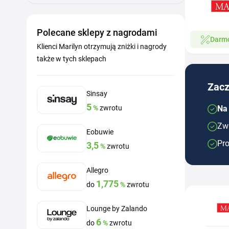
Polecane sklepy z nagrodami
Darm
Klienci Marilyn otrzymują zniżki i nagrody
także w tych sklepach
Zacz
Sinsay
5
%
zwrotu
Na
Zwr
Eobuwie
Pro
3,5
%
zwrotu
Allegro
1,775
do
%
zwrotu
Lounge by Zalando
6
do
%
zwrotu