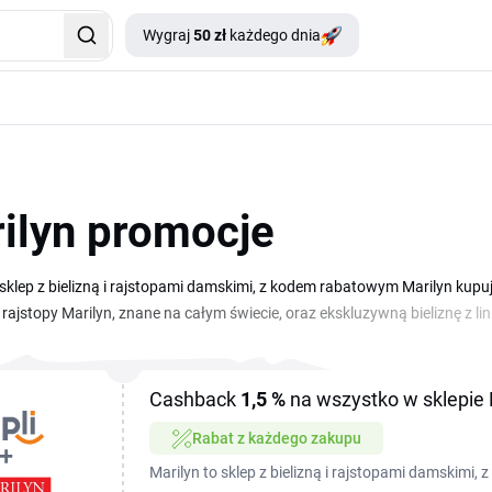
Wygraj
50 zł
każdego dnia
ilyn promocje
 sklep z bielizną i rajstopami damskimi, z kodem rabatowym Marilyn kupuje
 rajstopy Marilyn, znane na całym świecie, oraz ekskluzywną bieliznę z lin
co dzień po bardziej wyrafinowane fasony na specjalne okazje. Aktualny
aniej, zwłaszcza przy większym zamówieniu. Sklep prowadzi też sezono
spadają jeszcze niżej. Przegląd aktywnych kodów i okazji znajdziesz na tej
Cashback
1,5 %
na wszystko w sklepie 
Rabat z każdego zakupu
Marilyn to sklep z bielizną i rajstopami damskimi