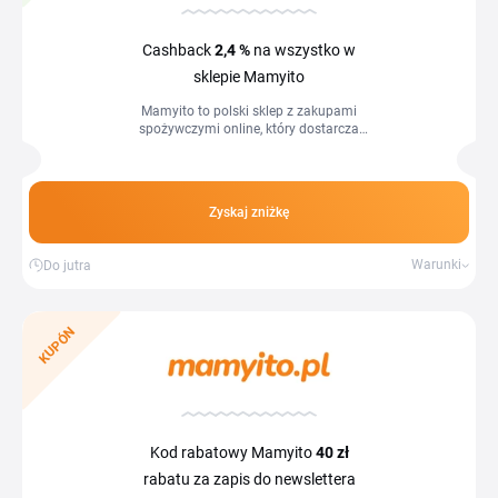
Cashback
2,4 %
na wszystko w
sklepie Mamyito
Mamyito to polski sklep z zakupami
spożywczymi online, który dostarcza
produkty prosto do domu i biura w
Warszawie oraz okolicach. Znajdziesz
tu...
Zyskaj zniżkę
Warunki
Do jutra
KUPÓN
Kod rabatowy Mamyito
40 zł
rabatu za zapis do newslettera