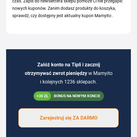
czas. Zapis do newslettera sklepu pomoże Ci nie przegapić
nowych kuponów. Zanim dodasz produkty do koszyka,
sprawdź, czy dostępny jest aktualny kupon Mamyito .
Załóż konto na Tipli i zacznij
otrzymywać zwrot pieniędzy
w Mamyito
i kolejnych 1236 sklepach.
+30 ZŁ
BONUS NA NOWYM KONCIE
Zarejestruj się ZA DARMO