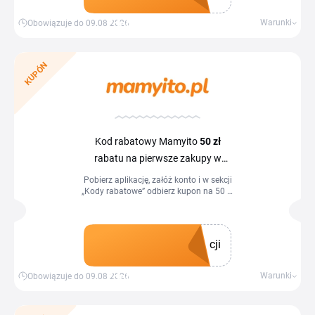
Zdobądź kupon
Warunki
Obowiązuje do 09.08.2026
KUPÓN
Kod rabatowy Mamyito
50 zł
rabatu na pierwsze zakupy w
aplikacji mobilnej
Pobierz aplikację, załóż konto i w sekcji
„Kody rabatowe” odbierz kupon na 50 zł
zniżki. Następnie użyj kodu podczas
zakupów w aplikacji, aby uzyskać
zniżkę na swoje zamówienie.
cji
Zdobądź kupon
Warunki
Obowiązuje do 09.08.2026