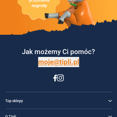
przyznania
nagrody
Jak możemy Ci pomóc?
moje@tipli.pl
Top sklepy
O Tipli