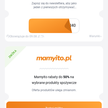
Zapisz się do newslettera, aby jako
jeden z pierwszych otrzymywać
informacje o nowościach, wydarzeniach
i ofertach specjalnych. Kod obowiązuje
przy zakupach powyżej 200 zł.
R40
Zdobądź kupon
Warunki
Obowiązuje do 09.08.2026
ZNIŻKA
Mamyito rabaty do
50%
na
wybrane produkty spożywcze
Oferta produktów ulega zmianom.