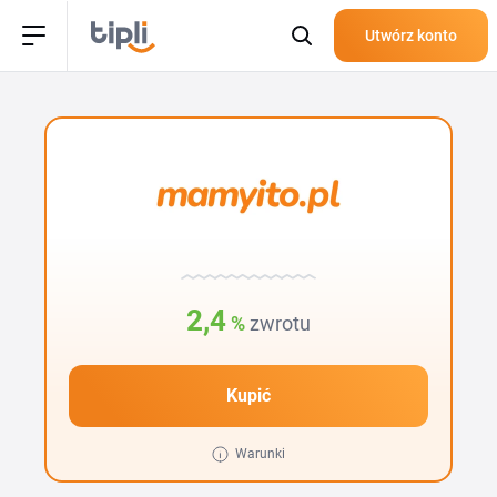
Utwórz konto
2,4
%
zwrotu
Kupić
Warunki