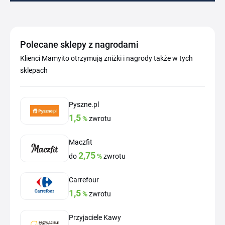
Polecane sklepy z nagrodami
Klienci Mamyito otrzymują zniżki i nagrody także w tych
sklepach
Pyszne.pl
1,5
%
zwrotu
Maczfit
2,75
do
%
zwrotu
Carrefour
1,5
%
zwrotu
Przyjaciele Kawy