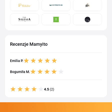
Recenzje Mamyito
Emilia P.
Bogumiła M.
4.5
(2)