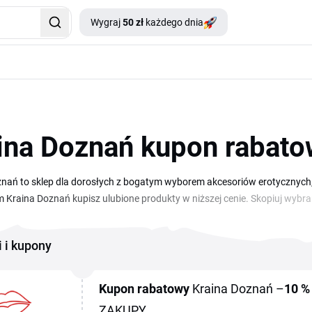
Wygraj
50 zł
każdego dnia
ina Doznań kupon rabato
znań to sklep dla dorosłych z bogatym wyborem akcesoriów erotycznych
Kraina Doznań kupisz ulubione produkty w niższej cenie. Skopiuj wybrany 
ez wychodzenia z domu. W ofercie znajdziesz wibratory, gadżety dla par,
ych marek. Dzięki aktualnym promocjom i kuponom zniżkowym zaoszczęd
i i kupony
e nowych produktów z asortymentu sklepu.
Kupon rabatowy
Kraina Doznań –
10 %
ZAKUPY