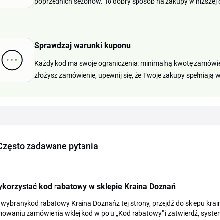
poprzednich sezonów. To dobry sposób na zakupy w niższej c
Sprawdzaj warunki kuponu
Każdy kod ma swoje ograniczenia: minimalną kwotę zamówie
złożysz zamówienie, upewnij się, że Twoje zakupy spełniają
Często zadawane pytania
ykorzystać kod rabatowy w sklepie Kraina Doznań
 wybranykod rabatowy Kraina Doznańz tej strony, przejdź do sklepu krai
owaniu zamówienia wklej kod w polu „Kod rabatowy" i zatwierdź, syste