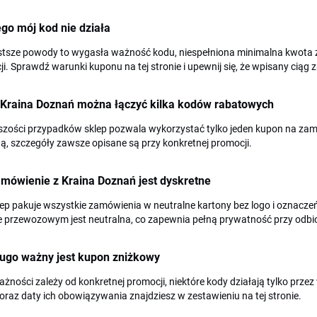
go mój kod nie działa
stsze powody to wygasła ważność kodu, niespełniona minimalna kwota
i. Sprawdź warunki kuponu na tej stronie i upewnij się, że wpisany ciąg 
 Kraina Doznań można łączyć kilka kodów rabatowych
szości przypadków sklep pozwala wykorzystać tylko jeden kupon na zam
, szczegóły zawsze opisane są przy konkretnej promocji.
mówienie z Kraina Doznań jest dyskretne
klep pakuje wszystkie zamówienia w neutralne kartony bez logo i ozna
ie przewozowym jest neutralna, co zapewnia pełną prywatność przy odbi
ługo ważny jest kupon zniżkowy
żności zależy od konkretnej promocji, niektóre kody działają tylko przez
raz daty ich obowiązywania znajdziesz w zestawieniu na tej stronie.