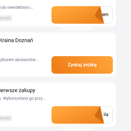
 do newslettera i
lem
arunki
Zdobądź kupon
 Kraina Doznań
 wyborem akcesoriów
Zyskaj zniżkę
z aktualnym kodem
ierwsze zakupy
a. Wykorzystasz go przy
ila
arunki
Zdobądź kupon