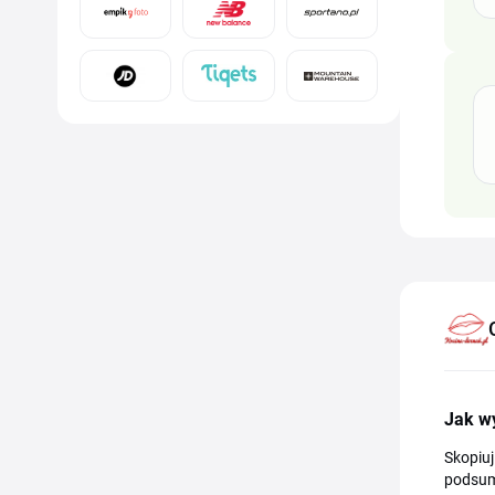
Jak w
Skopiuj
podsum