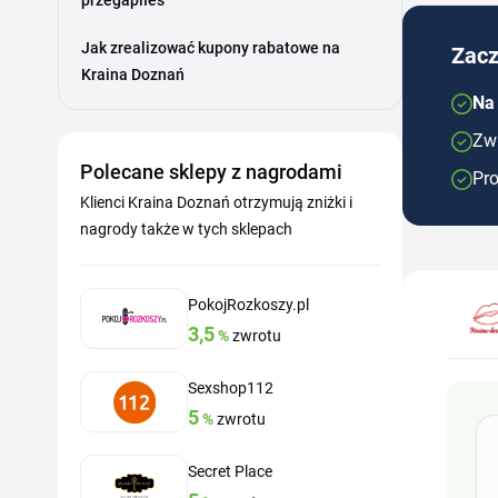
przegapiłeś
Jak zrealizować kupony rabatowe na
Zacz
Kraina Doznań
Na
Zwr
Polecane sklepy z nagrodami
Pro
Klienci Kraina Doznań otrzymują zniżki i
nagrody także w tych sklepach
PokojRozkoszy.pl
3,5
%
zwrotu
Sexshop112
5
%
zwrotu
Secret Place