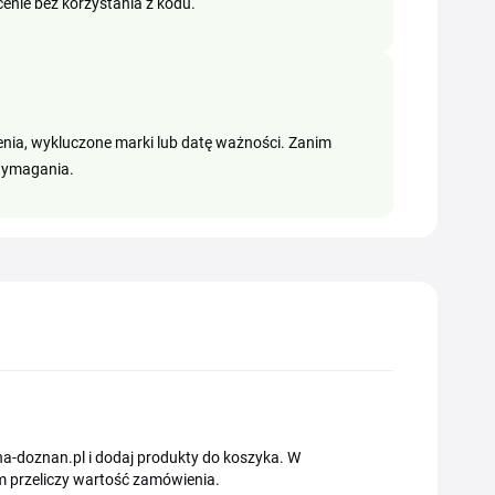
enie bez korzystania z kodu.
nia, wykluczone marki lub datę ważności. Zanim
 wymagania.
na-doznan.pl i dodaj produkty do koszyka. W
m przeliczy wartość zamówienia.