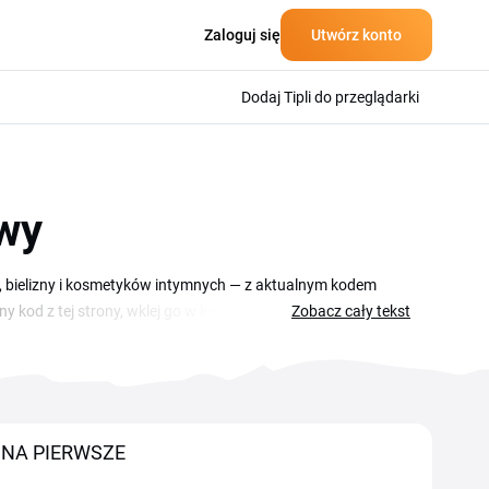
Zaloguj się
Utwórz konto
Dodaj Tipli do przeglądarki
wy
, bielizny i kosmetyków intymnych — z aktualnym kodem
kod z tej strony, wklej go w koszyku i ciesz się dyskretnymi
Zobacz cały tekst
 bieliznę erotyczną oraz kosmetyki pielęgnacyjne
zisz na regularnych zakupach, prezentach dla partnera
NA PIERWSZE