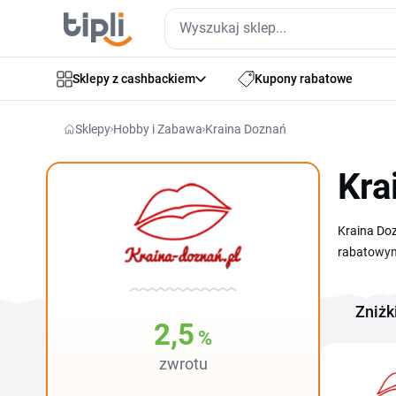
Sklepy z cashbackiem
Kupony rabatowe
Sklepy
Hobby i Zabawa
Kraina Doznań
Kra
Kraina Do
rabatowym 
zakupami b
sprawdzon
Zniżk
czy próbi
2,5
%
zwrotu