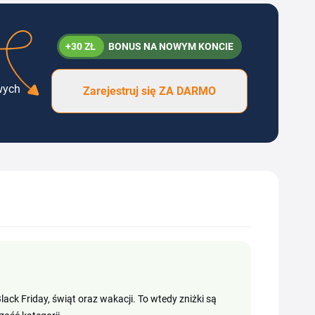
+30 ZŁ
BONUS NA NOWYM KONCIE
wych
Zarejestruj się ZA DARMO
ack Friday, świąt oraz wakacji. To wtedy zniżki są