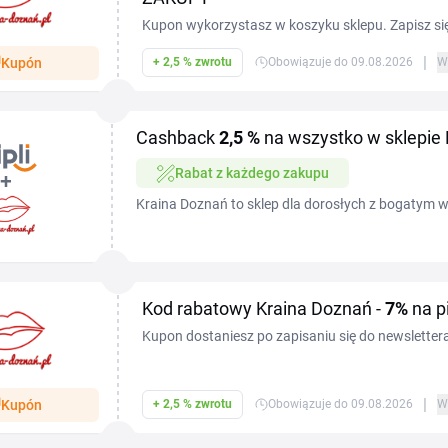
Kupon wykorzystasz w koszyku sklepu. Zapisz się
otrzymaj 10% zniżki na pierwszy zakup.
|
Kupón
+ 2,5 % zwrotu
Obowiązuje do 09.08.2026
W
Cashback
2,5 %
na wszystko w sklepie
Rabat z każdego zakupu
Kraina Doznań to sklep dla dorosłych z bogatym
erotycznych, bielizny i kosmetyków intymnych — 
rabatowym Kraina...
Kod rabatowy Kraina Doznań -
7%
na p
Kupon dostaniesz po zapisaniu się do newsletter
pierwszych zakupach.
|
Kupón
+ 2,5 % zwrotu
Obowiązuje do 09.08.2026
W