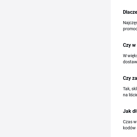
Dlacze
Najczę
promocj
Czy w
W więk
dostawą
Czy za
Tak, s
na liśc
Jak d
Czas wa
kodów o