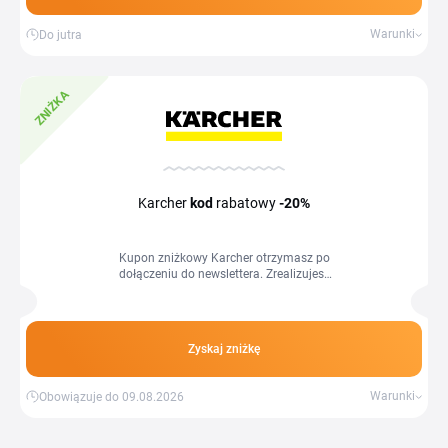
Warunki
Do jutra
ZNIŻKA
Karcher
kod
rabatowy
-20%
Kupon zniżkowy Karcher otrzymasz po
dołączeniu do newslettera. Zrealizujesz
go przy zakupach za minimum 499
złotych.
Zyskaj zniżkę
Warunki
Obowiązuje do 09.08.2026