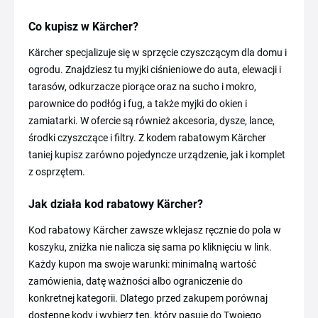
Co kupisz w Kärcher?
Kärcher specjalizuje się w sprzęcie czyszczącym dla domu i
ogrodu. Znajdziesz tu myjki ciśnieniowe do auta, elewacji i
tarasów, odkurzacze piorące oraz na sucho i mokro,
parownice do podłóg i fug, a także myjki do okien i
zamiatarki. W ofercie są również akcesoria, dysze, lance,
środki czyszczące i filtry. Z kodem rabatowym Kärcher
taniej kupisz zarówno pojedyncze urządzenie, jak i komplet
z osprzętem.
Jak działa kod rabatowy Kärcher?
Kod rabatowy Kärcher zawsze wklejasz ręcznie do pola w
koszyku, zniżka nie nalicza się sama po kliknięciu w link.
Każdy kupon ma swoje warunki: minimalną wartość
zamówienia, datę ważności albo ograniczenie do
konkretnej kategorii. Dlatego przed zakupem porównaj
dostępne kody i wybierz ten, który pasuje do Twojego