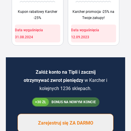
Kupon rabatowy Karcher
Karcher promocja -25% na
-25%
Twoje zakupy!
Data wygaśnięcia
Data wygaśnięcia
31.08.2024
12.09.2023
Załóż konto na Tipli i zacznij
otrzymywać zwrot pieniędzy
w Karcher i
kolejnych 1236 sklepach.
+30 ZŁ
BONUS NA NOWYM KONCIE
Zarejestruj się ZA DARMO