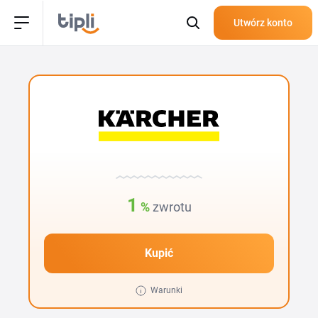
Utwórz konto
1
%
zwrotu
Kupić
Warunki