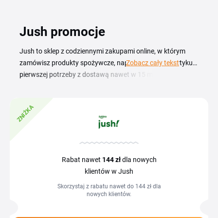
Jush promocje
Jush to sklep z codziennymi zakupami online, w którym
zamówisz produkty spożywcze, napoje, przekąski i artykuły
Zobacz cały tekst
pierwszej potrzeby z dostawą nawet w 15 minut. Z kodem
rabatowym Jush zrobisz zakupy taniej, gdy zabraknie Ci
czegoś w kuchni albo planujesz spotkanie ze znajomymi
ZNIŻKA
bez wychodzenia z domu. Na tej stronie znajdziesz
aktualne kupony i promocje Jush, które wykorzystasz przy
zamówieniu. Wystarczy, że skopiujesz kod i wkleisz go w
koszyku w polu na kupon, a niższa cena naliczy się przed
złożeniem zamówienia.
Rabat nawet
144 zł
dla nowych
klientów w Jush
Skorzystaj z rabatu nawet do 144 zł dla
nowych klientów.