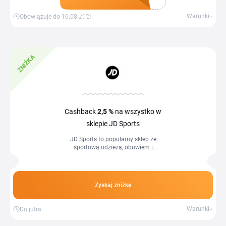
Zdobądź kupon
Warunki
Obowiązuje do 16.08.2026
ZNIŻKA
Cashback
2,5 %
na wszystko w
sklepie JD Sports
JD Sports to popularny sklep ze
sportową odzieżą, obuwiem i
akcesoriami znanych marek, takich jak
Nike, Adidas czy Puma. Aktualny kod
rabatowy JD...
Zyskaj zniżkę
Warunki
Do jutra