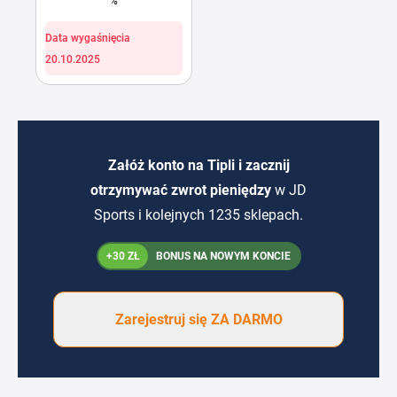
%
Data wygaśnięcia
20.10.2025
Załóż konto na Tipli i zacznij
otrzymywać zwrot pieniędzy
w JD
Sports i kolejnych 1235 sklepach.
+30 ZŁ
BONUS NA NOWYM KONCIE
Zarejestruj się ZA DARMO