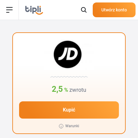
Utwórz konto
2,5
%
zwrotu
Kupić
Warunki