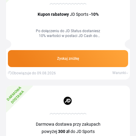
Kupon rabatowy
JD Sports
-10%
Po dołączeniu do JD Status dostaniesz
10% wartości w postaci JD Cash do
wykorzystania na kolejne zakupy.
Zyskaj zniżkę
Warunki
Obowiązuje do 09.08.2026
D
A
R
M
W
A
D
O
S
T
A
W
O
A
Darmowa dostawa przy zakupach
powyżej
300 zł
do JD Sports