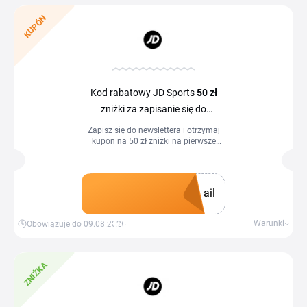
KUPÓN
Kod rabatowy JD Sports
50 zł
zniżki za zapisanie się do
newslettera
Zapisz się do newslettera i otrzymaj
kupon na 50 zł zniżki na pierwsze
zamówienie. Rabat jest jednorazowy i
obowiązuje na zakupy o wartości min.
500 zł w ciągu 48 godzin od jego
otrzymania.
ail
Zdobądź kupon
Warunki
Obowiązuje do 09.08.2026
ZNIŻKA