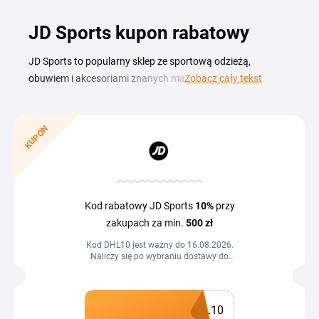
JD Sports kupon rabatowy
JD Sports to popularny sklep ze sportową odzieżą,
obuwiem i akcesoriami znanych marek, takich jak Nike,
Zobacz cały tekst
Adidas czy Puma. Aktualny kod rabatowy JD Sports
pozwala Ci kupować taniej, od sneakersów i butów do
biegania po dresy, bluzy i piłki. Na tej stronie znajdziesz
KUPÓN
aktualny przegląd kuponów, kodów promocyjnych oraz
informacji o trwających wyprzedażach JD Sports. Aby
skorzystać z promocji, wybierz kupon JD Sports z listy na
tej stronie, skopiuj kod i wklej go w koszyku w polu na kod
Kod rabatowy JD Sports
10%
przy
rabatowy. Wartość zamówienia spadnie od razu po
zakupach za min.
500 zł
zatwierdzeniu. Sprawdzaj listę często, bo oferty zmieniają
Kod DHL10 jest ważny do 16.08.2026.
się w zależności od sezonu, nowych kolekcji i bieżących
Naliczy się po wybraniu dostawy do
promocji sklepu.
automatów i punktów DHL.
L10