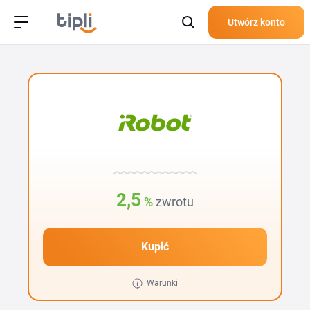
Utwórz konto
2,5
%
zwrotu
Kupić
Warunki