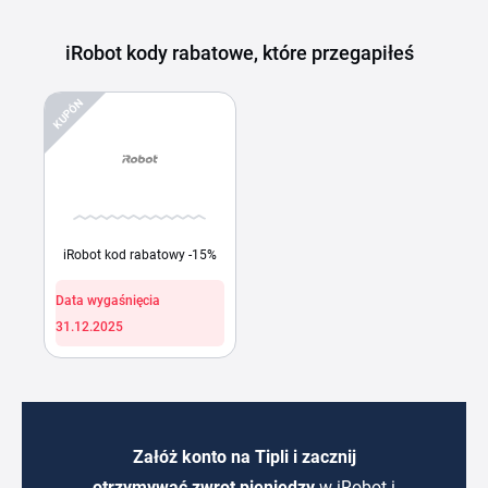
iRobot kody rabatowe, które przegapiłeś
KUPÓN
iRobot kod rabatowy -15%
Data wygaśnięcia
31.12.2025
Załóż konto na Tipli i zacznij
otrzymywać zwrot pieniędzy
w iRobot i