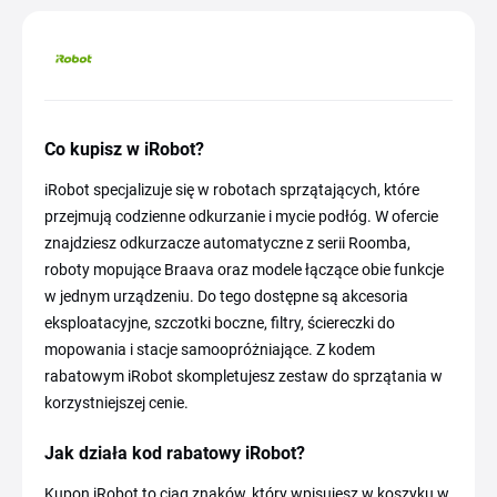
Co kupisz w iRobot?
iRobot specjalizuje się w robotach sprzątających, które
przejmują codzienne odkurzanie i mycie podłóg. W ofercie
znajdziesz odkurzacze automatyczne z serii Roomba,
roboty mopujące Braava oraz modele łączące obie funkcje
w jednym urządzeniu. Do tego dostępne są akcesoria
eksploatacyjne, szczotki boczne, filtry, ściereczki do
mopowania i stacje samoopróżniające. Z kodem
rabatowym iRobot skompletujesz zestaw do sprzątania w
korzystniejszej cenie.
Jak działa kod rabatowy iRobot?
Kupon iRobot to ciąg znaków, który wpisujesz w koszyku w