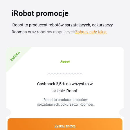
iRobot promocje
iRobot to producent robotów sprzątających, odkurzaczy
Roomba oraz robotów mopujących Braava, które
Zobacz cały tekst
samodzielnie czyszczą podłogi w Twoim domu. Z kodem
rabatowym iRobot kupisz sprzęt do automatycznego
ZNIŻKA
sprzątania w niższej cenie i wykorzystasz aktualne
promocje na wybrane modele. Na tej stronie zbieramy
aktualne kody rabatowe i promocje iRobot, dzięki którym
łatwiej dopasujesz robota do metrażu i rodzaju podłóg.
Sprawdź dostępne kupony, skopiuj wybrany kod i wklej go
Cashback
2,5 %
na wszystko w
w koszyku przed złożeniem zamówienia, aby kupić Roomba
sklepie iRobot
lub Braava taniej.
iRobot to producent robotów
sprzątających, odkurzaczy Roomba
oraz robotów mopujących Braava, które
samodzielnie czyszczą podłogi w
Twoim domu. Z...
Zyskaj zniżkę