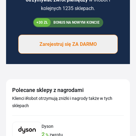
kolejnych 1235 sklepach.
+30 ZŁ
BONUS NA NOWYM KONCIE
Zarejestruj się ZA DARMO
Polecane sklepy z nagrodami
Klienci iRobot otrzymują zniżki i nagrody także w tych
sklepach
Dyson
2
%
zwrotu