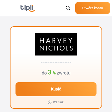
Utwórz konto
3
do
%
zwrotu
Kupić
Warunki