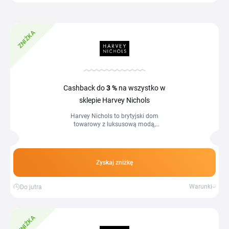
ZNIŻKA
Cashback do
3 %
na wszystko w
sklepie Harvey Nichols
Harvey Nichols to brytyjski dom
towarowy z luksusową modą,
kosmetykami i akcesoriami od
światowych projektantów — z
aktualnym kodem rabatowym...
Zyskaj zniżkę
Warunki
Do jutra
ZNIŻKA