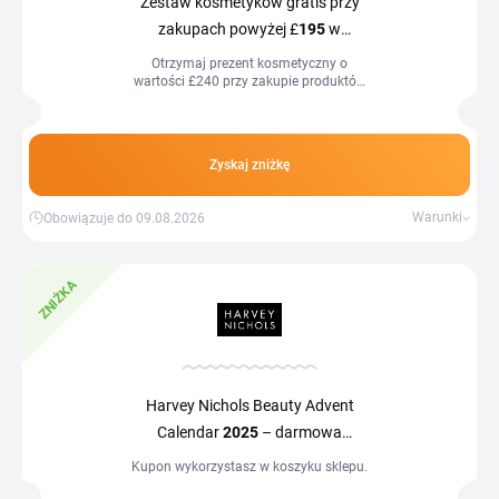
Zestaw kosmetyków gratis przy
zakupach powyżej £
195
w
Sephora
Otrzymaj prezent kosmetyczny o
wartości £240 przy zakupie produktów
z kategorii „beauty” za co najmniej
£195. Oferta obowiązuje od 29 lipca
2026 r. do wyczerpania zapasów.
Zyskaj zniżkę
Warunki
Obowiązuje do 09.08.2026
ZNIŻKA
Harvey Nichols Beauty Advent
Calendar
2025
– darmowa
dostawa!
Kupon wykorzystasz w koszyku sklepu.