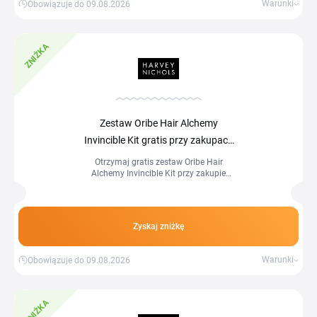
Warunki
Obowiązuje do 09.08.2026
ZNIŻKA
Zestaw Oribe Hair Alchemy
Invincible Kit gratis przy zakupach
powyżej £
75
Otrzymaj gratis zestaw Oribe Hair
Alchemy Invincible Kit przy zakupie
produktów marki Oribe o wartości co
najmniej £75.
Zyskaj zniżkę
Warunki
Obowiązuje do 09.08.2026
ZNIŻKA