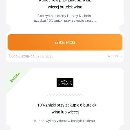
Rabat
10%
przy zakupie
6
lub
więcej butelek wina
Skorzystaj z oferty Harvey Nichols i
uzyskaj 10% zniżki przy zakupie sześciu
lub więcej wybranych butelek wina.
Promocja dotyczy oznaczonego
asortymentu win i pozwala
zaoszczędzić przy większych zakupach.
Zyskaj zniżkę
Warunki
Obowiązuje do 09.08.2026
ZNIŻKA
–
10%
zniżki przy zakupie
6
butelek
wina lub więcej
Kupon wykorzystasz w koszyku sklepu.