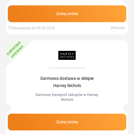
Zyskaj zniżkę
Warunki
Obowiązuje do 09.08.2026
D
A
R
M
W
A
D
O
S
T
A
W
O
A
Darmowa dostawa w sklepie
Harvey Nichols
Darmowy transport zakupów w Harvey
Nichols
Zyskaj zniżkę