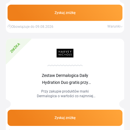
Zyskaj zniżkę
Warunki
Obowiązuje do 09.08.2026
ZNIŻKA
Zestaw Dermalogica Daily
Hydration Duo gratis przy
zakupach od £95
Przy zakupie produktów marki
Dermalogica o wartości co najmniej
£95 otrzymasz gratis zestaw
Dermalogica Daily Hydration Duo
zawierający krem Skin Smoothing
Cream 7 ml oraz serum Circular
Zyskaj zniżkę
Hydration Serum 3 ml.