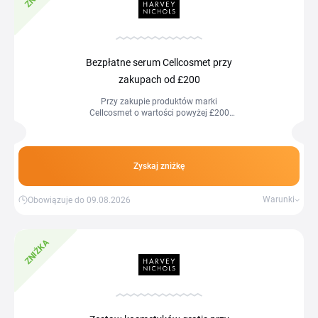
Bezpłatne serum Cellcosmet przy
zakupach od £200
Przy zakupie produktów marki
Cellcosmet o wartości powyżej £200
otrzymają Państwo gratis serum
Cellcosmet CellLift Serum 15 ml o
wartości £220. Oferta obowiązuje do
wyczerpania zapasów, a prezent
Zyskaj zniżkę
zostanie dołączony do zamówienia po
spełnieniu warunków promocji.
Warunki
Obowiązuje do 09.08.2026
ZNIŻKA