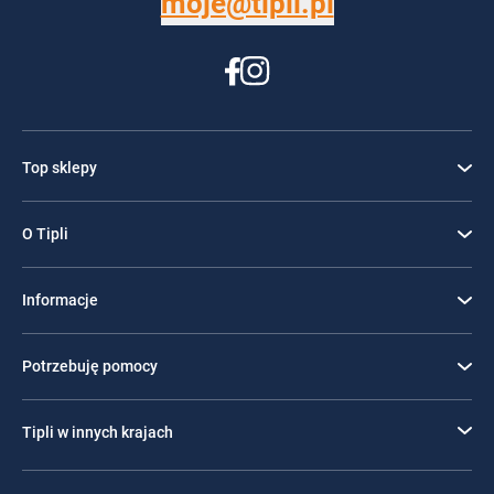
moje@tipli.pl
Top sklepy
O Tipli
Informacje
Potrzebuję pomocy
Tipli w innych krajach