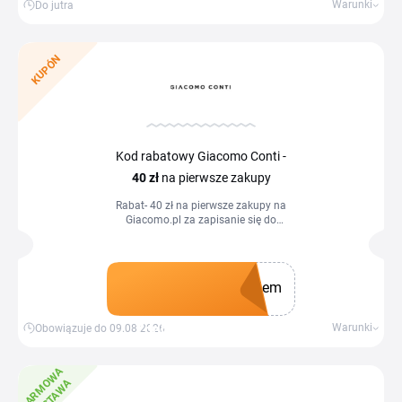
Warunki
Do jutra
KUPÓN
Kod rabatowy Giacomo Conti -
40 zł
na pierwsze zakupy
Rabat- 40 zł na pierwsze zakupy na
Giacomo.pl za zapisanie się do
newslettera i wpisanie kodu.
lem
Zdobądź kupon
Warunki
Obowiązuje do 09.08.2026
D
A
R
M
W
A
D
O
S
T
A
W
O
A