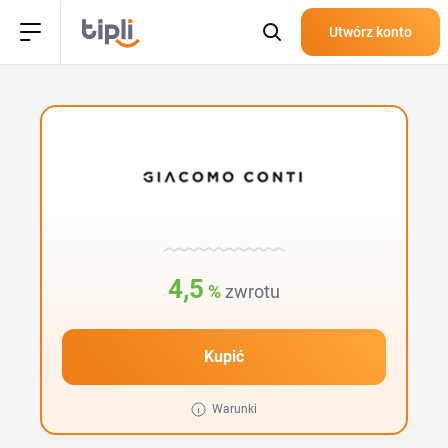
Utwórz konto
4,5
%
zwrotu
Kupić
Warunki