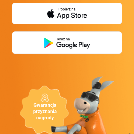
Pobierz na
Teraz na
Gwarancja
przyznania
nagrody