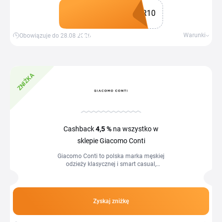
R10
Zdobądź kupon
Warunki
Obowiązuje do 28.08.2026
ZNIŻKA
Cashback
4,5 %
na wszystko w
sklepie Giacomo Conti
Giacomo Conti to polska marka męskiej
odzieży klasycznej i smart casual,
garnitury, marynarki, koszule slim,
płaszcze i dodatki. Z aktualnym
kodem...
Zyskaj zniżkę