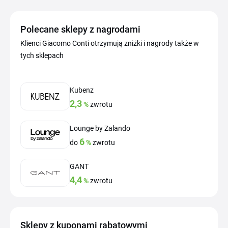
Polecane sklepy z nagrodami
Klienci Giacomo Conti otrzymują zniżki i nagrody także w
tych sklepach
Kubenz
2,3
%
zwrotu
Lounge by Zalando
6
do
%
zwrotu
GANT
4,4
%
zwrotu
Sklepy z kuponami rabatowymi