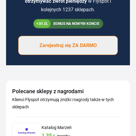
otrzymywać zwrot pieniędzy
w Flyspot i
kolejnych 1237 sklepach.
+30 ZŁ
BONUS NA NOWYM KONCIE
Zarejestruj się ZA DARMO
Polecane sklepy z nagrodami
Klienci Flyspot otrzymują zniżki i nagrody także w tych
sklepach
Katalog Marzeń
1,35
%
zwrotu