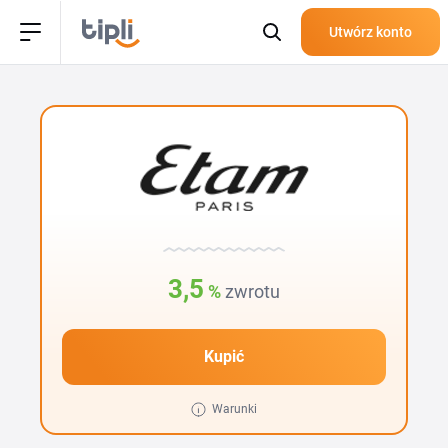
Utwórz konto
3,5
%
zwrotu
Kupić
Warunki