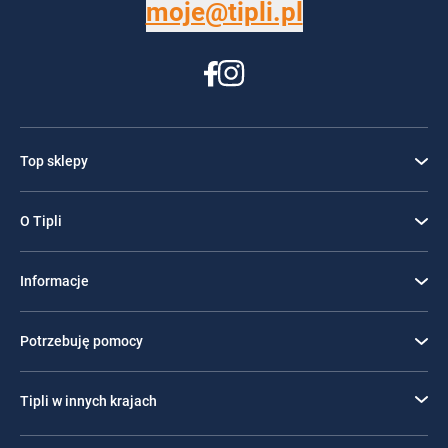
moje@tipli.pl
Top sklepy
O Tipli
Informacje
Potrzebuję pomocy
Tipli w innych krajach