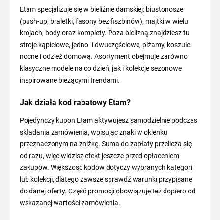
Etam specjalizuje się w bieliźnie damskiej: biustonosze
(push-up, braletki, fasony bez fiszbinów), majtki w wielu
krojach, body oraz komplety. Poza bielizną znajdziesz tu
stroje kąpielowe, jedno- i dwuczęściowe, piżamy, koszule
nocne i odzież domową. Asortyment obejmuje zarówno
klasyczne modele na co dzień, jak i kolekcje sezonowe
inspirowane bieżącymi trendami.
Jak działa kod rabatowy Etam?
Pojedynczy kupon Etam aktywujesz samodzielnie podczas
składania zamówienia, wpisując znaki w okienku
przeznaczonym na zniżkę. Suma do zapłaty przelicza się
od razu, więc widzisz efekt jeszcze przed opłaceniem
zakupów. Większość kodów dotyczy wybranych kategorii
lub kolekcji, dlatego zawsze sprawdź warunki przypisane
do danej oferty. Część promocji obowiązuje też dopiero od
wskazanej wartości zamówienia.