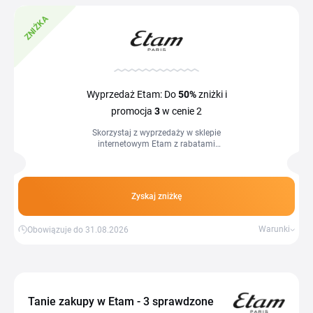
ZNIŻKA
Wyprzedaż Etam: Do
50%
zniżki i
promocja
3
w cenie 2
Skorzystaj z wyprzedaży w sklepie
internetowym Etam z rabatami
sięgającymi nawet 50% i kup jeszcze
więcej w jeszcze korzystniejszej cenie.
Przy zakupie trzech oznaczonych
produktów z wyprzedaży zapłacisz tylko
Zyskaj zniżkę
za dwa, przy czym rabat zostanie
automatycznie odjęty od najtańszego
produktu w koszyku i proporcjonalnie
Warunki
Obowiązuje do 31.08.2026
rozłożony na wszystkie trzy pozycje.
Oferta nie łączy się z rabatami
lojalnościowymi ani innymi trwającymi
promocjami.
Tanie zakupy w Etam - 3 sprawdzone