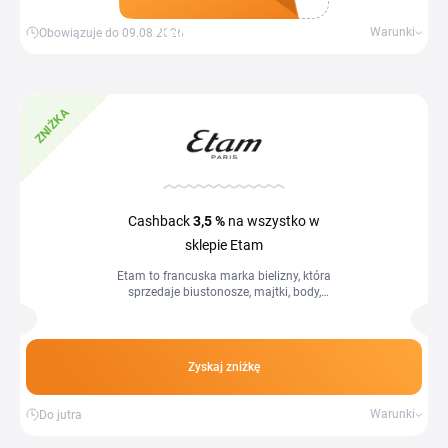
Zdobądź kupon
Warunki
Obowiązuje do 09.08.2026
ZNIŻKA
Cashback
3,5 %
na wszystko w
sklepie Etam
Etam to francuska marka bielizny, która
sprzedaje biustonosze, majtki, body,
stroje kąpielowe oraz piżamy i bieliznę
nocną. Z aktualnym kodem...
Zyskaj zniżkę
Warunki
Do jutra