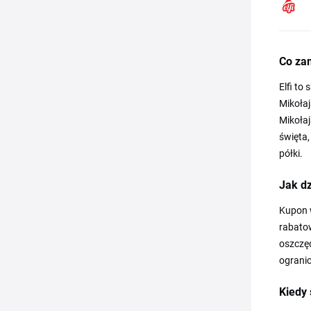
Co zam
Elfi to
Mikołaj
Mikołaj
święta,
półki.
Jak dz
Kupon w
rabatow
oszczęd
ogranic
Kiedy 