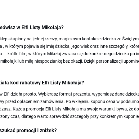
ówisz w Elfi Listy Mikołaja?
 sklep skupiony na jednej rzeczy, magicznym kontakcie dziecka ze Święty
a , w którym pojawia się imię dziecka, jego wiek oraz inne szczegóły, kt
a — krótki film, w którym Mikołaj zwraca się do konkretnego dziecka po 
 mikołajki lub miłą niespodziankę bez okazji. Dzięki personalizacji upom
iała kod rabatowy Elfi Listy Mikołaja?
 Elfi działa prosto. Wybierasz format prezentu, wypełniasz dane dzieck
y przed opłaceniem zamówienia. Po wklejeniu kuponu cena w podsumowani
zasz. Każda promocja Elfi Listy Mikołaja ma swoje warunki, bywa, że d
zony czas, dlatego warto sprawdzić szczegóły przy konkretnym kuponie,
szukać promocji i zniżek?