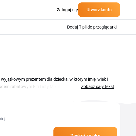
Zaloguj się
Utwórz konto
Dodaj Tipli do przeglądarki
a, wyjątkowym prezentem dla dziecka, w którym imię, wiek i
 kodem rabatowym Elfi Listy Mikołaja zamówisz taki upominek
Zobacz cały tekst
 dla Ciebie kupony i promocje, dzięki którym list lub film od
kleisz w koszyku przed złożeniem zamówienia. Tak
iej.
Zyskaj zniżkę