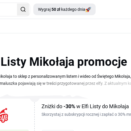
Wygraj
50 zł
każdego dnia
i Listy Mikołaja promocje
 Mikołaja to sklep z personalizowanym listem i wideo od Świętego Mikołaj
maluszka pojawiają się w treści przygotowanej przez elfy. Z aktualnym
enie i sprawisz radość, której dziecko nie zapomni. Na tej stronie zbieramy
osztuje mniej. Wystarczy, że wybierzesz aktualny kod, skopiujesz go i w
sz świąteczną niespodziankę spokojnie, bez przepłacania.
Zniżki do
-30%
w Elfi Listy do Mikołaja
Skorzystaj z subskrypcji rocznej i zapłać o 30% mn