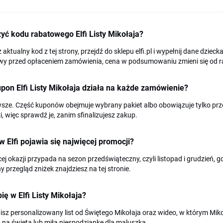
yć kodu rabatowego Elfi Listy Mikołaja?
 aktualny kod z tej strony, przejdź do sklepu elfi.pl i wypełnij dane dziec
wy przed opłaceniem zamówienia, cena w podsumowaniu zmieni się od r
pon Elfi Listy Mikołaja działa na każde zamówienie?
sze. Część kuponów obejmuje wybrany pakiet albo obowiązuje tylko prze
, więc sprawdź je, zanim sfinalizujesz zakup.
w Elfi pojawia się najwięcej promocji?
ej okazji przypada na sezon przedświąteczny, czyli listopad i grudzień, 
y przegląd zniżek znajdziesz na tej stronie.
ię w Elfi Listy Mikołaja?
z personalizowany list od Świętego Mikołaja oraz wideo, w którym Mikoł
 na święta lub miłą niespodziankę dla maluszka.