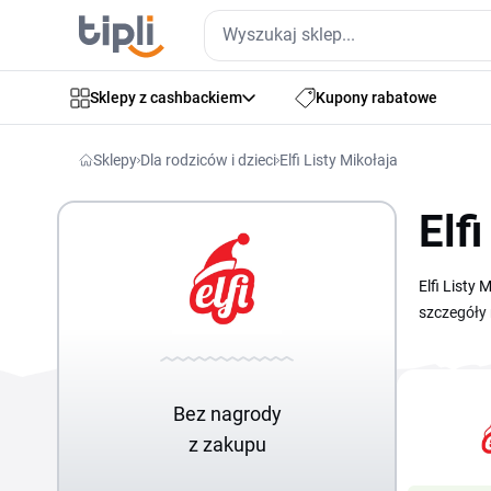
Sklepy z cashbackiem
Kupony rabatowe
Sklepy
Dla rodziców i dzieci
Elfi Listy Mikołaja
Elf
Elfi Listy
szczegóły 
w niższej c
Mikołaja k
przygotuje
Bez nagrody
z zakupu