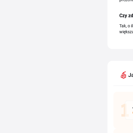
Czy z
Tak, o 
większ
J