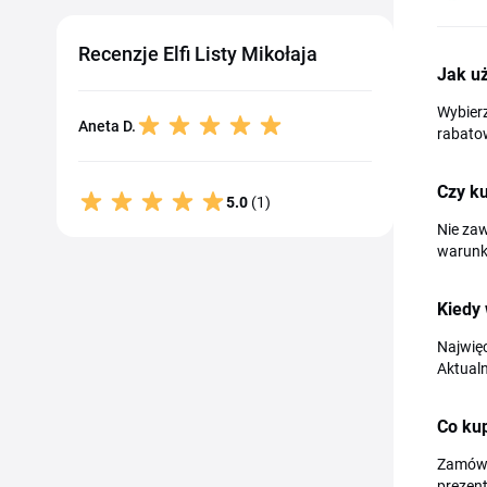
Recenzje Elfi Listy Mikołaja
Jak uż
Wybierz
Aneta D.
rabato
Czy ku
5.0
(1)
Nie zaw
warunki
Kiedy 
Najwięc
Aktualn
Co kup
Zamówis
prezent